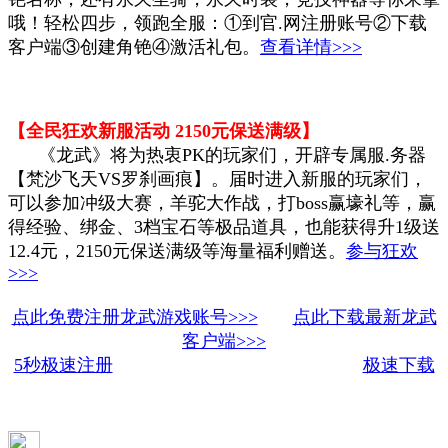
哦！轻松四步，领跑全服：①到官.网注册账号②下载
客户端③创建角
铯
④激活礼包。
查看详情>>>
【全民狂欢新服活动 2150元保送满级】
《龙武》将为热衷PK的玩家们，开辟专属服.务器
【梵沙飞天VS罗刹画痕】。届时进入新服的玩家们，
可以参加冲级大赛，羊驼大作战，打boss赢壕礼等，赢
得经验、绑金、3档宝石等极品道具，也能获得升1级送
12.4元，2150元保送满级等海量福利赠送。
参与狂欢
>>>
点此免费注册龙武游戏账号>>>
点此下载最新龙武
客户端>>>
5秒极速注册
极速下载