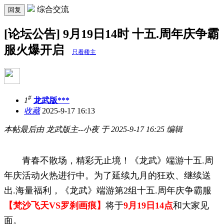
综合交流
回复
[论坛公告] 9月19日14时 十五.周年庆争霸
服火爆开启
只看楼主
#
1
龙武版***
收藏
2025-9-17 16:13
本帖最后由 龙武版主--小夜 于 2025-9-17 16:25 编辑
青春不散场，精彩无止境！《龙武》端游十五.周
年庆活动火热进行中。为了延续九月的狂欢、继续送
出.海量福利，《龙武》端游第2组十五.周年庆争霸服
【梵沙飞天VS罗刹画痕】
将于
9月19日14点
和大家见
面。