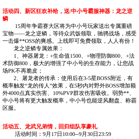
活动四、新区狂欢补给，送/中小号霸服神器：龙之逆
鳞
15周年争霸赛大区将为中小号玩家送出专属重磅
宝物——龙之逆鳞，等待众武饭领取，驰骋战场，感受
一击爆**OSS的爽感。上线即可免费领取，人人有份！
龙之逆鳞专属效果：
1、神器屠龙：+生命值1500、+物理防御800、+法
术防御800，极大的增强了中小号的生存能力，让您战
场PK不再脆皮；
2、屠龙者的传承：使用后在3-5星BOSS附近，有
概率触发“龙的传人”效果，在5秒内对野外BOSS增加额
外4000点真实伤害、10%PVP群攻伤害吸收。弱势**、
中小号将有更大触发概率，中小号也能逆风翻盘、称霸
区服。
活动五、龙武兄弟情，回归组队享豪礼
活动时间：9月17日10:00--9月30日23:59