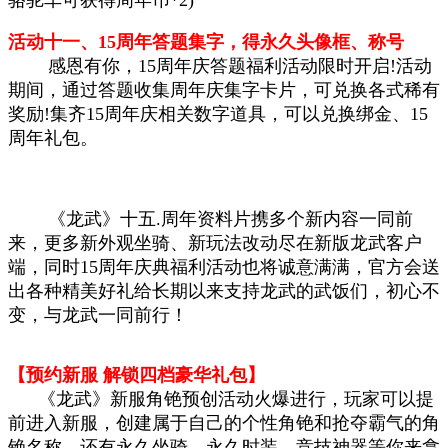
骆驼车可获得周年币*2)
活动十一、15周年答题集字，得永久头像框、称号
感恩有你，15周年庆答题福利活动限时开启!活动
期间，通过答题收集周年庆集字卡片，可兑换各式稀有
奖励!集齐15周年庆相关数字道具，可以兑换绑金、15
周年礼包。
《龙武》十五.周年资料片携多个新内容一同前
来，更多新外观坐骑、新玩法改动尽在新版龙武客户
端，同时15周年庆典福利活动也将诚意满满，官方会送
出各种精美好礼给长期以来支持龙武的武饭们，初心不
变，与龙武一同前行！
【预约新服 解锁四档豪华礼包】
《龙武》新服角铯预创活动火爆进行，玩家可以提
前进入新服，创建属于自己的个性角
铯
和抢夺霸气的角
铯
名称，还有永久坐骑，永久时装，竞技神器等你来拿