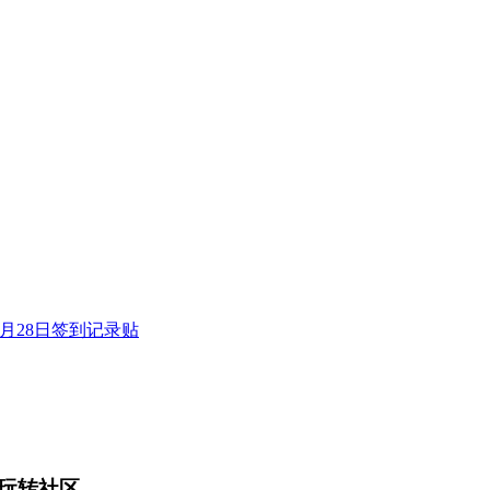
年9月28日签到记录贴
玩转社区。