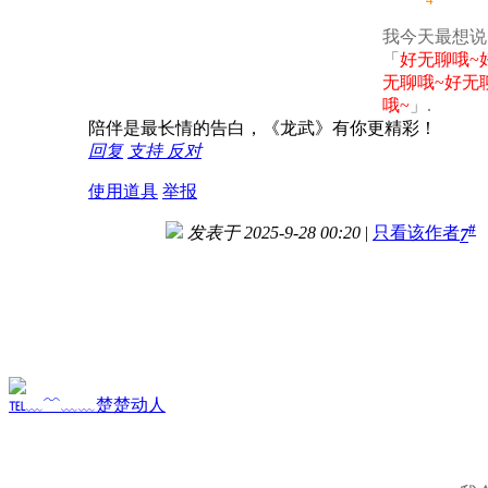
我今天最想说
「
好无聊哦~
无聊哦~好无
哦~
」.
陪伴是最长情的告白，《龙武》有你更精彩！
回复
支持
反对
使用道具
举报
#
发表于 2025-9-28 00:20
|
只看该作者
7
℡﹏﹌﹏﹏楚楚动人