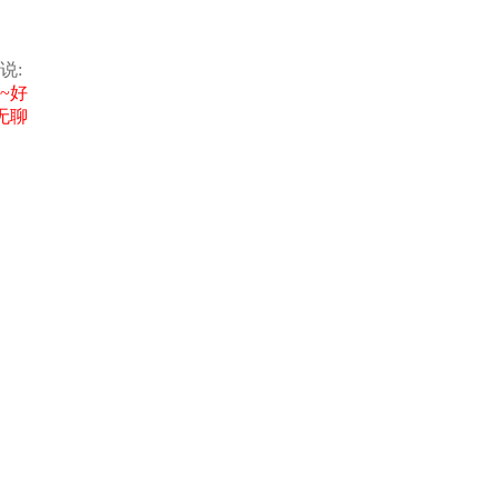
说:
~好
无聊