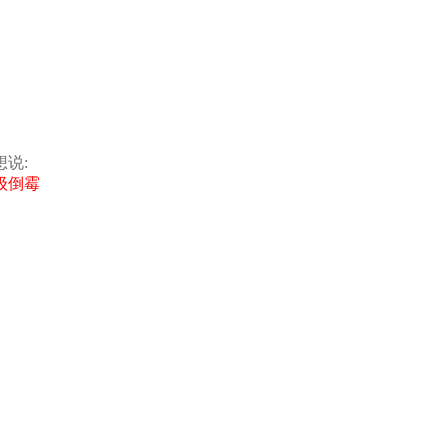
说:
级倒霉