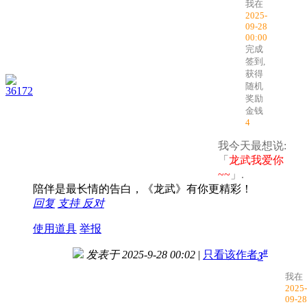
我在
2025-
09-28
00:00
完成
签到,
获得
随机
36172
奖励
金钱
4
我今天最想说:
「
龙武我爱你
~~
」.
陪伴是最长情的告白，《龙武》有你更精彩！
回复
支持
反对
使用道具
举报
#
发表于 2025-9-28 00:02
|
只看该作者
3
我在
2025-
09-28