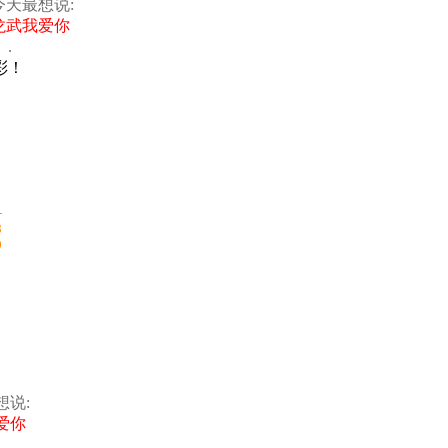
今天最想说:
龙武我爱你
」.
彩！
-
8
0
想说:
爱你