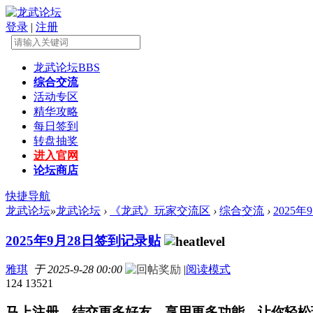
登录
|
注册
龙武论坛
BBS
综合交流
活动专区
精华攻略
每日签到
转盘抽奖
进入官网
论坛商店
快捷导航
龙武论坛
»
龙武论坛
›
《龙武》玩家交流区
›
综合交流
›
2025
2025年9月28日签到记录贴
雅琪
于 2025-9-28 00:00
|
阅读模式
124
13521
马上注册，结交更多好友，享用更多功能，让你轻松