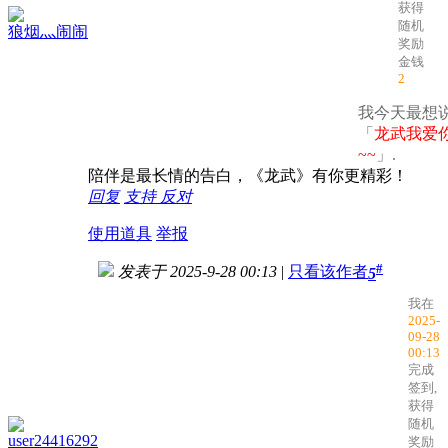
获得
随机
狼烟灬闹闹
奖励
金钱
2
我今天最想说
「
龙武我爱
~~
」.
陪伴是最长情的告白，《龙武》有你更精彩！
回复
支持
反对
使用道具
举报
#
发表于 2025-9-28 00:13
|
只看该作者
5
我在
2025-
09-28
00:13
完成
签到,
获得
随机
user24416292
奖励