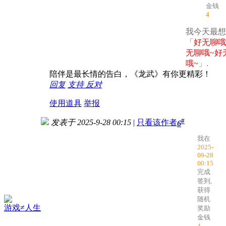
金钱
4
我今天最想
「
好无聊哦
无聊哦~好
哦~
」.
陪伴是最长情的告白，《龙武》有你更精彩！
回复
支持
反对
使用道具
举报
#
发表于 2025-9-28 00:15
|
只看该作者
6
我在
2025-
09-28
00:15
完成
签到,
获得
随机
游戏≠人生
奖励
金钱
4