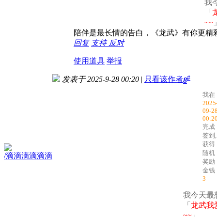
我
「
~~
陪伴是最长情的告白，《龙武》有你更精
回复
支持
反对
使用道具
举报
#
发表于 2025-9-28 00:20
|
只看该作者
8
我在
2025
09-2
00:2
完成
签到,
获得
随机
/滴滴滴滴滴滴
奖励
金钱
3
我今天最
「
龙武我
~~
」.