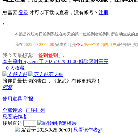
您需要
登录
才可以下载或查看，没有帐号？
注册
x
本贴是论坛每日签到系统在每天的第一位签到者签到时所自动生成的,如
我在
2025-09-28 00:00
完成签到,是
今天
第一个签到的用户
,获得随机
我今天最想说:「
签到签到
」.
本主题由 System 于 2025-9-29 01:00 解除限时高亮
|
0
人收藏
支持
不支持
陪伴是最长情的告白，《龙武》有你更精彩！
回复
使用道具
举报
全部评论
|
正序排列
只看该作者
|
楼层直达
#
发表于 2025-9-28 00:00
|
只看该作者
2