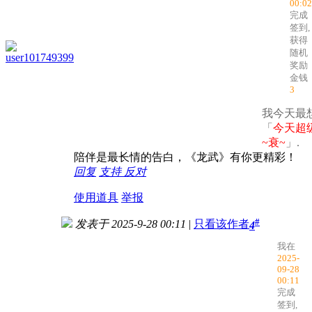
00:02
完成
签到,
获得
随机
user101749399
奖励
金钱
3
我今天最想
「
今天超
~衰~
」.
陪伴是最长情的告白，《龙武》有你更精彩！
回复
支持
反对
使用道具
举报
#
发表于 2025-9-28 00:11
|
只看该作者
4
我在
2025-
09-28
00:11
完成
签到,