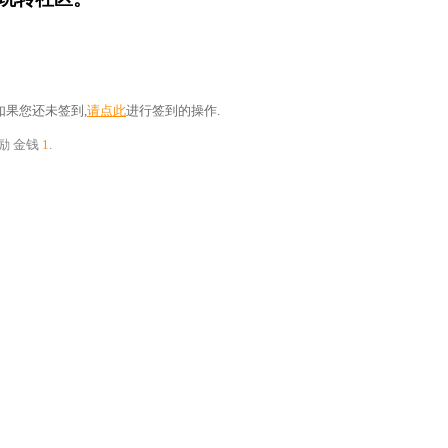
果您还未签到,
请点此
进行签到的操作.
奖励
金钱
1
.