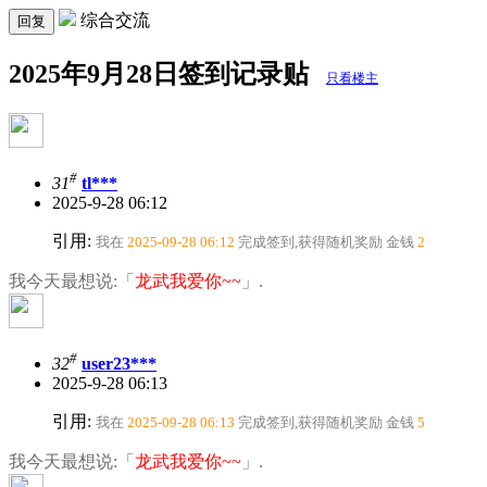
综合交流
回复
2025年9月28日签到记录贴
只看楼主
#
31
tl***
2025-9-28 06:12
引用:
我在
2025-09-28 06:12
完成签到,获得随机奖励
金钱
2
我今天最想说:「
龙武我爱你~~
」.
#
32
user23***
2025-9-28 06:13
引用:
我在
2025-09-28 06:13
完成签到,获得随机奖励
金钱
5
我今天最想说:「
龙武我爱你~~
」.