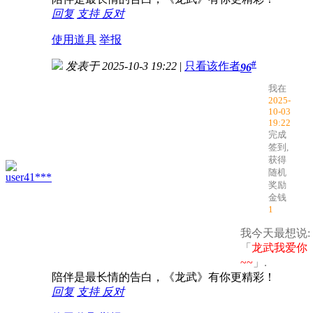
回复
支持
反对
使用道具
举报
#
发表于 2025-10-3 19:22
|
只看该作者
96
我在
2025-
10-03
19:22
完成
签到,
获得
随机
user41***
奖励
金钱
1
我今天最想说:
「
龙武我爱你
~~
」.
陪伴是最长情的告白，《龙武》有你更精彩！
回复
支持
反对