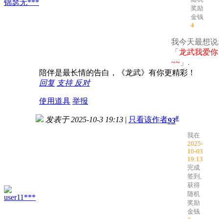
锦瑟无***
奖励
金钱
4
我今天最想说
「
龙武我爱你
~~
」.
陪伴是最长情的告白，《龙武》有你更精彩！
回复
支持
反对
使用道具
举报
#
发表于 2025-10-3 19:13
|
只看该作者
93
我在
2025-
10-03
19:13
完成
签到,
获得
随机
user11***
奖励
金钱