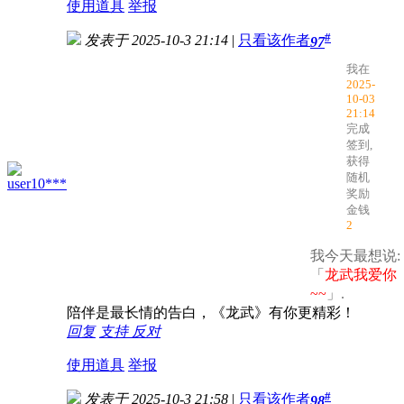
使用道具
举报
#
发表于 2025-10-3 21:14
|
只看该作者
97
我在
2025-
10-03
21:14
完成
签到,
获得
随机
user10***
奖励
金钱
2
我今天最想说:
「
龙武我爱你
~~
」.
陪伴是最长情的告白，《龙武》有你更精彩！
回复
支持
反对
使用道具
举报
#
发表于 2025-10-3 21:58
|
只看该作者
98