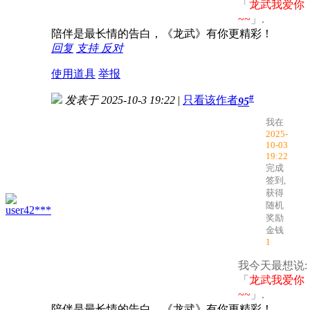
「
龙武我爱你
~~
」.
陪伴是最长情的告白，《龙武》有你更精彩！
回复
支持
反对
使用道具
举报
#
发表于 2025-10-3 19:22
|
只看该作者
95
我在
2025-
10-03
19:22
完成
签到,
获得
随机
user42***
奖励
金钱
1
我今天最想说:
「
龙武我爱你
~~
」.
陪伴是最长情的告白，《龙武》有你更精彩！