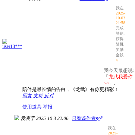
我在
2025-
10-03
21:58
完成
签到,
获得
随机
user13***
奖励
金钱
4
我今天最想说:
「
龙武我爱你
~~
」.
陪伴是最长情的告白，《龙武》有你更精彩！
回复
支持
反对
使用道具
举报
#
发表于 2025-10-3 22:06
|
只看该作者
99
我在
2025-