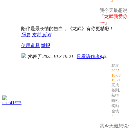
3
我今天最想说:
「
龙武我爱你
~~
」.
陪伴是最长情的告白，《龙武》有你更精彩！
回复
支持
反对
使用道具
举报
#
发表于 2025-10-3 19:21
|
只看该作者
94
我在
2025-
10-03
19:21
完成
签到,
获得
随机
user41***
奖励
金钱
5
我今天最想说: