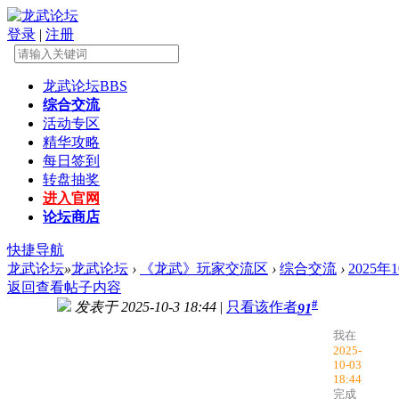
登录
|
注册
龙武论坛
BBS
综合交流
活动专区
精华攻略
每日签到
转盘抽奖
进入官网
论坛商店
快捷导航
龙武论坛
»
龙武论坛
›
《龙武》玩家交流区
›
综合交流
›
2025
返回查看帖子内容
#
发表于 2025-10-3 18:44
|
只看该作者
91
我在
2025-
10-03
18:44
完成