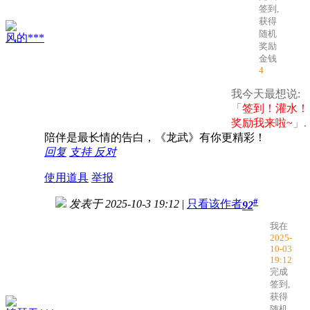
签到,
获得
随机
风的***
奖励
金钱
4
我今天最想说:
「
签到！灌水！
奖励我来啦~
」.
陪伴是最长情的告白，《龙武》有你更精彩！
回复
支持
反对
使用道具
举报
#
发表于 2025-10-3 19:12
|
只看该作者
92
我在
2025-
10-03
19:12
完成
签到,
获得
随机