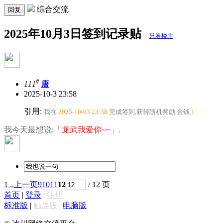
综合交流
回复
2025年10月3日签到记录贴
只看楼主
#
111
唐
2025-10-3 23:58
引用:
我在
2025-10-03 23:58
完成签到,获得随机奖励
金钱
1
我今天最想说:「
龙武我爱你~~
」.
1 ..
上一页
9
10
11
12
/ 12 页
首页
|
登录
|
注册
标准版
|
触屏版
|
电脑版