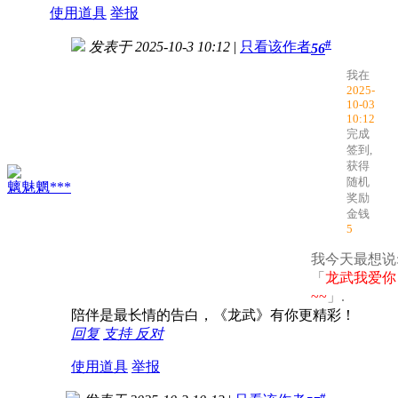
使用道具
举报
#
发表于 2025-10-3 10:12
|
只看该作者
56
我在
2025-
10-03
10:12
完成
签到,
获得
随机
魑魅魍***
奖励
金钱
5
我今天最想说
「
龙武我爱你
~~
」.
陪伴是最长情的告白，《龙武》有你更精彩！
回复
支持
反对
使用道具
举报
#