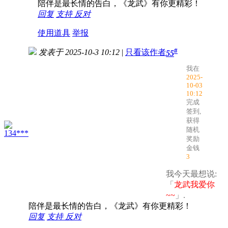
陪伴是最长情的告白，《龙武》有你更精彩！
回复
支持
反对
使用道具
举报
#
发表于 2025-10-3 10:12
|
只看该作者
55
我在
2025-
10-03
10:12
完成
签到,
获得
随机
134***
奖励
金钱
3
我今天最想说:
「
龙武我爱你
~~
」.
陪伴是最长情的告白，《龙武》有你更精彩！
回复
支持
反对