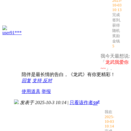
2025-
10-03
10:13
完成
签到,
获得
随机
user91***
奖励
金钱
5
我今天最想说:
「
龙武我爱你
~~
」.
陪伴是最长情的告白，《龙武》有你更精彩！
回复
支持
反对
使用道具
举报
#
发表于 2025-10-3 10:14
|
只看该作者
59
我在
2025-
10-03
10:14