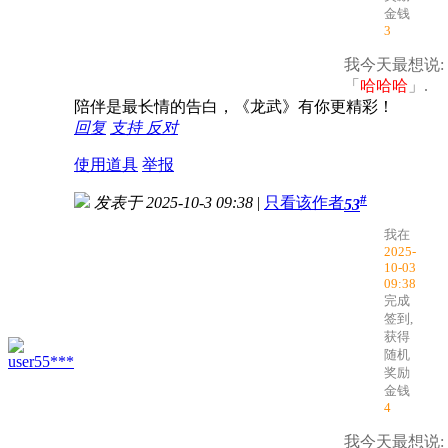
金钱
3
我今天最想说:
「
哈哈哈
」.
陪伴是最长情的告白，《龙武》有你更精彩！
回复
支持
反对
使用道具
举报
#
发表于 2025-10-3 09:38
|
只看该作者
53
我在
2025-
10-03
09:38
完成
签到,
获得
随机
user55***
奖励
金钱
4
我今天最想说: