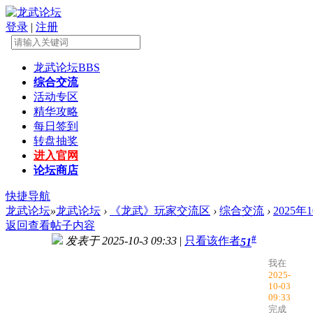
登录
|
注册
龙武论坛
BBS
综合交流
活动专区
精华攻略
每日签到
转盘抽奖
进入官网
论坛商店
快捷导航
龙武论坛
»
龙武论坛
›
《龙武》玩家交流区
›
综合交流
›
2025
返回查看帖子内容
#
发表于 2025-10-3 09:33
|
只看该作者
51
我在
2025-
10-03
09:33
完成