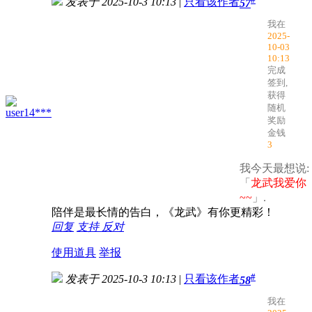
发表于 2025-10-3 10:13
|
只看该作者
57
我在
2025-
10-03
10:13
完成
签到,
获得
随机
user14***
奖励
金钱
3
我今天最想说:
「
龙武我爱你
~~
」.
陪伴是最长情的告白，《龙武》有你更精彩！
回复
支持
反对
使用道具
举报
#
发表于 2025-10-3 10:13
|
只看该作者
58
我在