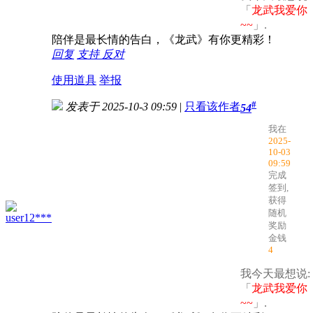
「
龙武我爱你
~~
」.
陪伴是最长情的告白，《龙武》有你更精彩！
回复
支持
反对
使用道具
举报
#
发表于 2025-10-3 09:59
|
只看该作者
54
我在
2025-
10-03
09:59
完成
签到,
获得
随机
user12***
奖励
金钱
4
我今天最想说:
「
龙武我爱你
~~
」.