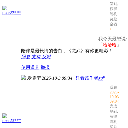
签到,
获得
user22***
随机
奖励
金钱
1
我今天最想说:
「
哈哈哈
」.
陪伴是最长情的告白，《龙武》有你更精彩！
回复
支持
反对
使用道具
举报
#
发表于 2025-10-3 09:34
|
只看该作者
52
我在
2025-
10-03
09:34
完成
签到,
获得
user23***
随机
奖励