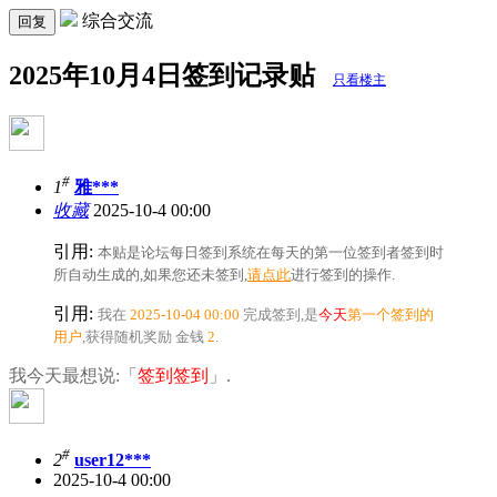
综合交流
回复
2025年10月4日签到记录贴
只看楼主
#
1
雅***
收藏
2025-10-4 00:00
引用:
本贴是论坛每日签到系统在每天的第一位签到者签到时
所自动生成的,如果您还未签到,
请点此
进行签到的操作.
引用:
我在
2025-10-04 00:00
完成签到,是
今天
第一个签到的
用户
,获得随机奖励
金钱
2
.
我今天最想说:「
签到签到
」.
#
2
user12***
2025-10-4 00:00