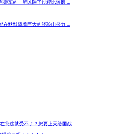
车的，所以除了过程比较磨 ...
默默望着巨大的经验山努力 ...
在您这就受不了？您要上天给国战