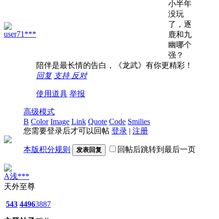
小半年
没玩
了，逐
user71***
鹿和九
幽哪个
强？
陪伴是最长情的告白，《龙武》有你更精彩！
回复
支持
反对
使用道具
举报
高级模式
B
Color
Image
Link
Quote
Code
Smilies
您需要登录后才可以回帖
登录
|
注册
本版积分规则
回帖后跳转到最后一页
发表回复
A浅***
天外至尊
543
4496
3887