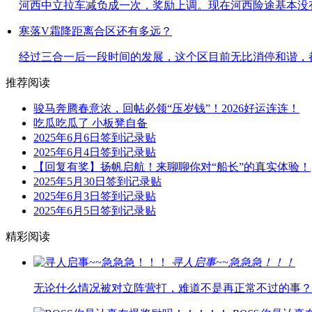
河西中立拉车减负成一次，奖励上调。现在河西险途基本没有砸
寒落V霜降距离合区还有多远？
经过三合一后一段时间的发展，这个区目前无比消停和谐，都在
推荐阅读
骏马奔腾春意浓，回帖必领“压岁钱”！2026好运连连！
吃瓜吃瓜了 小板凳自备
2025年6月6日签到记录贴
2025年6月4日签到记录贴
【回复有奖】扬帆启航！来聊聊你对“船长”的真实体验！
2025年5月30日签到记录贴
2025年6月3日签到记录贴
2025年6月5日签到记录贴
精彩阅读
寻人启事~~急急急！！！
无论什么情况被对立阵营打，难道不是再正常不过的事？