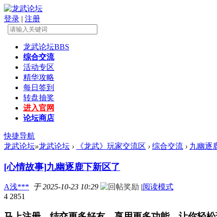
登录
|
注册
龙武论坛
BBS
综合交流
活动专区
精华攻略
每日签到
转盘抽奖
进入官网
论坛商店
快捷导航
龙武论坛
»
龙武论坛
›
《龙武》玩家交流区
›
综合交流
›
九幽逐
[心情故事]
九幽逐鹿下新区了
A浅***
于 2025-10-23 10:29
|
阅读模式
4
2851
马上注册，结交更多好友，享用更多功能，让你轻松