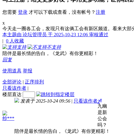
您需要
登录
才可以下载或查看，没有帐号？
注册
x
今天走一圈各工会，发现只有这俩工会有新区频道。看来大部
本主题由 论坛管理员 于 2025-10-23 12:06 审核通过
|
0
人收藏
支持
不支持
陪伴是最长情的告白，《龙武》有你更精彩！
回复
使用道具
举报
全部评论
|
正序排列
只看该作者
|
楼层直达
#
发表于 2025-10-24 09:56
|
只看该作者
2
九幽
是新
纱***
公会
吗？
陪伴是最长情的告白，《龙武》有你更精彩！