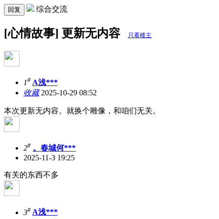
综合交流
回复
[心情故事] 更新无内容
只看楼主
#
1
A浅***
收藏
2025-10-29 08:52
本次更新无内容。就换个雕像，和咱们无关。
#
2
。春城何***
2025-11-3 19:25
有关的东西不多
#
3
A浅***