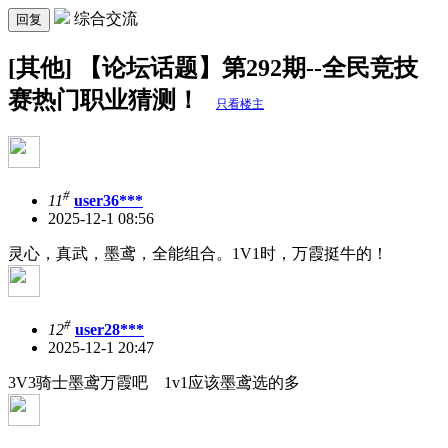
综合交流
回复
[其他] 【论坛话题】第292期--全民竞技
赛热门职业猜测！
只看楼主
#
11
user36***
2025-12-1 08:56
灵心，真武，墨鸢，全能组合。1V1时，万霞挺牛的！
#
12
user28***
2025-12-1 20:47
3V3骑士墨鸢万霞吧 1v1应该墨鸢选的多