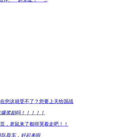
在您这就受不了？您要上天给国战
真在爆奖励吗！！！！！
页，老鼠来了都得哭着走吧！！
排队取车，好起来啦