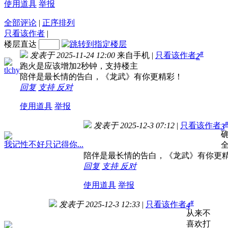
使用道具
举报
全部评论
|
正序排列
只看该作者
|
楼层直达
#
发表于 2025-11-24 12:00
来自手机
|
只看该作者
2
跑火是应该增加2秒钟，支持楼主
tlchy
陪伴是最长情的告白，《龙武》有你更精彩！
回复
支持
反对
使用道具
举报
发表于 2025-12-3 07:12
|
只看该作者
3
我记性不好只记得你...
陪伴是最长情的告白，《龙武》有你更
回复
支持
反对
使用道具
举报
#
发表于 2025-12-3 12:33
|
只看该作者
4
从来不
喜欢打