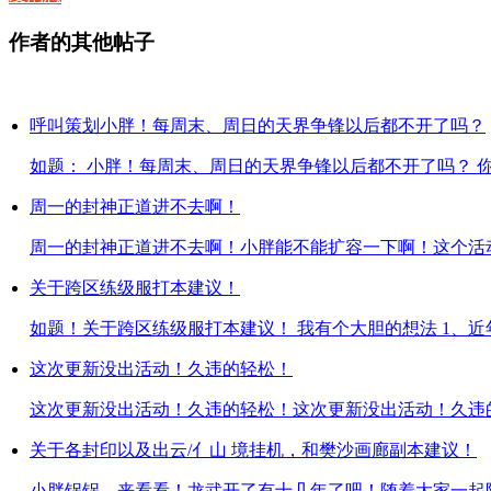
作者的其他帖子
呼叫策划小胖！每周末、周日的天界争锋以后都不开了吗？
如题： 小胖！每周末、周日的天界争锋以后都不开了吗？ 你暂
周一的封神正道进不去啊！
周一的封神正道进不去啊！小胖能不能扩容一下啊！这个活动时
关于跨区练级服打本建议！
如题！关于跨区练级服打本建议！ 我有个大胆的想法 1、近年龙
这次更新没出活动！久违的轻松！
这次更新没出活动！久违的轻松！这次更新没出活动！久违的轻
关于各封印以及出云/亻山 境挂机，和樊沙画廊副本建议！
小胖锅锅，来看看！龙武开了有十几年了吧！随着大家一起陪伴