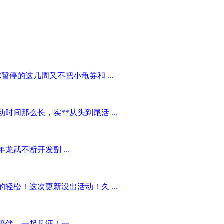
停的这几周又不把小龟券和 ...
间那么长，实**从头到尾活 ...
武不断开发副 ...
松！这次更新没出活动！久 ...
、一起见证！一 ...