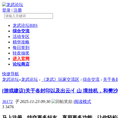
登录
|
注册
龙武论坛
BBS
综合交流
活动专区
精华攻略
每日签到
转盘抽奖
进入官网
论坛商店
快捷导航
龙武论坛
»
龙武论坛
›
《龙武》玩家交流区
›
综合交流
›
关于各封
[游戏建议]
关于各封印以及出云/亻山 境挂机，和樊
36172
于 2025-11-23 09:30
|
阅读模式
3
3476
马上注册，结交更多好友，享用更多功能，让你轻松