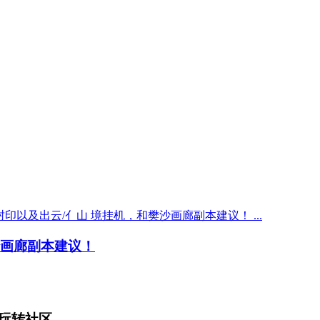
印以及出云/亻山 境挂机，和樊沙画廊副本建议！ ...
沙画廊副本建议！
玩转社区。