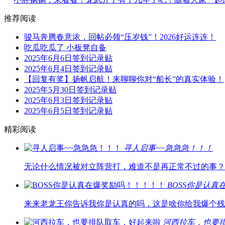
推荐阅读
骏马奔腾春意浓，回帖必领“压岁钱”！2026好运连连！
吃瓜吃瓜了 小板凳自备
2025年6月6日签到记录贴
2025年6月4日签到记录贴
【回复有奖】扬帆启航！来聊聊你对“船长”的真实体验！
2025年5月30日签到记录贴
2025年6月3日签到记录贴
2025年6月5日签到记录贴
精彩阅读
寻人启事~~急急急！！！
无论什么情况被对立阵营打，难道不是再正常不过的事？
BOSS你是认
来来老龙王你告诉我你是认真的吗，这是啥你给我爆个残
河西拉车，也要