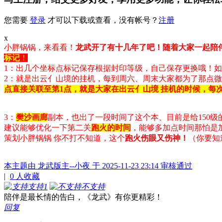
您需要
登录
才可以下载或查看，没有帐号？
注册
x
小胖锅锅，来看看！
龙武开了有十几年了吧！随着大家一起陪
标记
！
1：
出几个坐标点标记保存根据封印等级，自己保存更换哦！如
2：就是出云亻山境的挂机，每到周六、周末大家都为了那点
点直接关联至第1点，就是大家在出云亻山境 挂机的时候，每
3：
樊沙画廊
副本，也出了一段时间了这个本、目前是给150级
建议能够优化一下第二关
跑火的时间
，能够多加点时间那怕是
策划小胖锅锅 你不打不知道，这个
跑火伤眼又伤神！
（你要知
本主题由 龙武版主--小夜 于 2025-11-23 23:14 审核通过
|
0
人收藏
支持
1
不支持
陪伴是最长情的告白，《龙武》有你更精彩！
回复