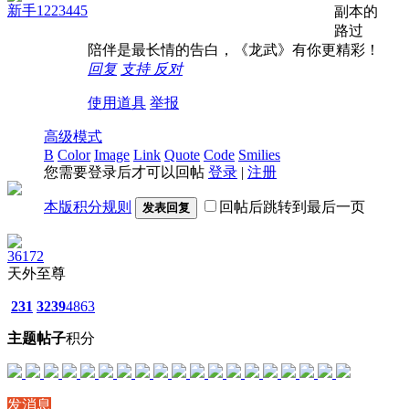
新手1223445
副本的
路过
陪伴是最长情的告白，《龙武》有你更精彩！
回复
支持
反对
使用道具
举报
高级模式
B
Color
Image
Link
Quote
Code
Smilies
您需要登录后才可以回帖
登录
|
注册
本版积分规则
回帖后跳转到最后一页
发表回复
36172
天外至尊
231
3239
4863
主题
帖子
积分
发消息