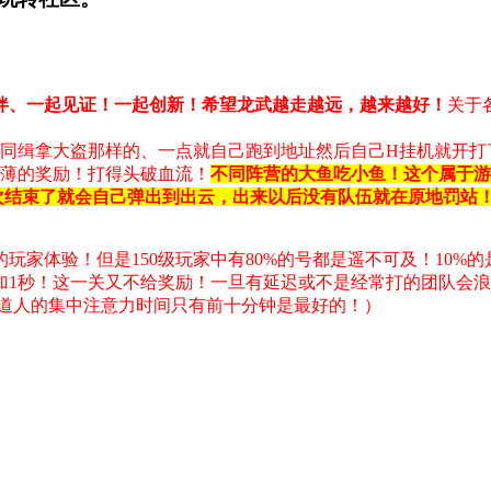
伴、一起见证！一起创新！希望龙武越走越远，越来越好！
关于
同缉拿大盗那样的、一点就自己跑到地址然后自己H挂机就开打
微薄的奖励！打得头破血流！
不同阵营的大鱼吃小鱼！这个属于游
次结束了就会自己弹出到出云，出来以后没有队伍就在原地罚站
的玩家体验！但是150级玩家中有80%的号都是遥不可及！10%
加1秒！这一关又不给奖励！一旦有延迟或不是经常打的团队会
道人的集中注意力时间只有前十分钟是最好的！）