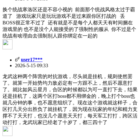
换个统战寒洛区还是不容小视的 前面那个统战风格太过于霸
道了 游戏玩家只是玩玩游戏不是过来跟你区打战的 丢
BOSS很正常不过了 还有就是不是每个人都天天有时间捆在
游戏里的 也不是没个人能接受的了强制性的服从 你不过是个
统战有啥理由去强制别人跟你绑定在一起的
#
6
user17***
2026-5-15 09:33
龙武这种两个阵营的对抗游戏，尽头就是挂机，规则使然罢
了。就算一开始势均力敌必定有一方跟不上，然后不愿意打
了。就比如风云星月，合区的时候都以为可一直打下去，结果
还是挂机了，这两个区打boss都不用绑金的，晚上打个boss也
就几分钟的事，也不愿意组织了。现在这个游戏就这样子，合
区打几天分出胜负了就挂机了，因为现在玩家的年纪和精力支
撑不了天天打，也没几个愿意天天打，每天军工打打，跨区活
动打打，龙武玩家已经老了十岁了，都三四十了