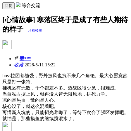
综合交流
回复
[心情故事] 寒落区终于是成了有些人期待
的样子
只看楼主
#
1
墨***
收藏
2026-5-11 15:22
boss拉团都勉强，野外披风也拽不来几个角铯。最大心愿竟然
只是打一张符。
挂机区有无数，个个都差不多。热战区很少见，很难成。
当自私占据上风，就再没人肯无限原地，拼死力争。
凉的是热血，散的是人心。
核心没了，就这么混着吧。
可惜新入坑的，只能韬光养晦了，等待下次合了强区发挥吧。
就怕是，那些摸鱼的继续搅混水了。