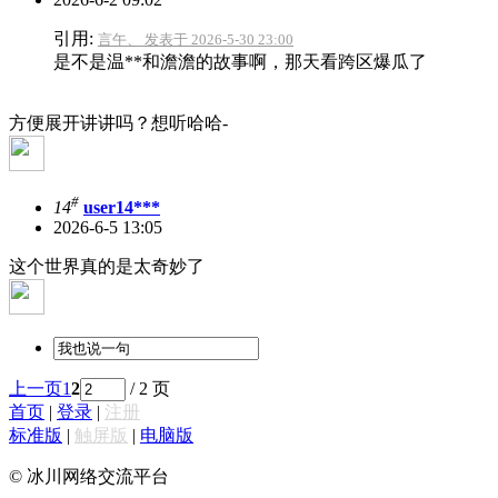
引用:
言午、 发表于 2026-5-30 23:00
是不是温**和澹澹的故事啊，那天看跨区爆瓜了
方便展开讲讲吗？想听哈哈-
#
14
user14***
2026-6-5 13:05
这个世界真的是太奇妙了
上一页
1
2
/ 2 页
首页
|
登录
|
注册
标准版
|
触屏版
|
电脑版
© 冰川网络交流平台