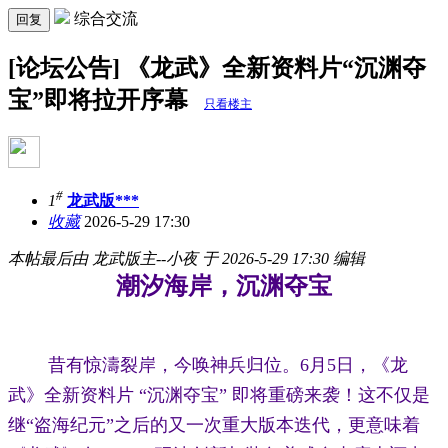
综合交流
回复
[论坛公告] 《龙武》全新资料片“沉渊夺
宝”即将拉开序幕
只看楼主
#
1
龙武版***
收藏
2026-5-29 17:30
本帖最后由 龙武版主--小夜 于 2026-5-29 17:30 编辑
潮汐海岸，沉渊夺宝
昔有惊濤裂岸，今唤神兵归位。6月5日，《龙
武》全新资料片 “沉渊夺宝” 即将重磅来袭！这不仅是
继“盗海纪元”之后的又一次重大版本迭代，更意味着