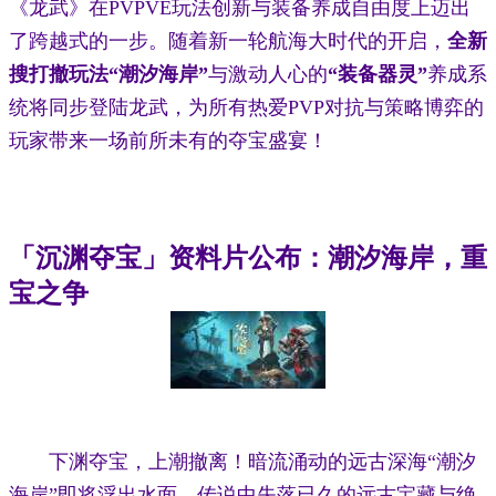
《龙武》在PVPVE玩法创新与装备养成自由度上迈出
了跨越式的一步。随着新一轮航海大时代的开启，
全新
搜打撤玩法“潮汐海岸”
与激动人心的
“装备器灵”
养成系
统将同步登陆龙武，为所有热爱PVP对抗与策略博弈的
玩家带来一场前所未有的夺宝盛宴！
「沉渊夺宝」资料片公布：潮汐海岸，重
宝之争
下渊夺宝，上潮撤离！暗流涌动的远古深海“潮汐
海岸”即将浮出水面，传说中失落已久的远古宝藏与绝