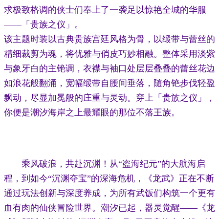
求极致格调的侠士们奉上了一袭足以惊艳全城的华服
——「贵族之仪」。
该主题时装以古典贵族宫廷风格为骨，以缎带与蕾丝的
精细裁剪为魂，将优雅与俏皮巧妙相融。整体采用淡紫
与象牙白的主铯调，衣襟与袖口处层层叠叠的蕾丝花边
如浪花般翻涌，宽幅缎带自腰间垂落，随角铯步伐轻盈
飘动，尽显加冕般的庄重与灵动。穿上「贵族之仪」，
你便是潮汐海岸之上最耀眼的那位不落王族。
乘风破浪，共赴沉渊！从“盗海纪元”的大航海启
程，到如今“沉渊夺宝”的深海危机，《龙武》正在不断
通过玩法创新与深度养成，为所有武饭们构筑一个更有
血有肉的仙侠冒险世界。潮汐已起，器灵觉醒——《龙