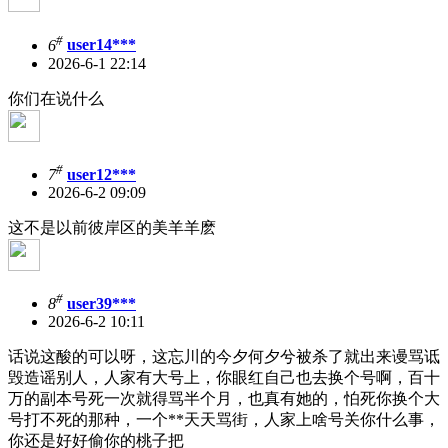
#
6
user14***
2026-6-1 22:14
你们在说什么
#
7
user12***
2026-6-2 09:09
这不是以前彼岸区的美羊羊麽
#
8
user39***
2026-6-2 10:11
话说这酸的可以呀，这忘川的今夕何夕兮被杀了就出来谩骂诋
毁造谣别人，人家有大号上，你眼红自己也去换个号啊，百十
万的副本号死一次就得骂半个月，也真有她的，怕死你换个大
号打不死的那种，一个**天天骂街，人家上啥号关你什么事，
你还是好好偷你的桃子把