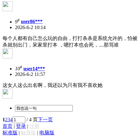
#
9
user86***
2026-6-2 10:14
每个人都有自己怎么玩的自由，打打杀杀是系统允许的，怕被
杀就别出门，呆家里打本 ，嗯打本也会死，....那骂谁
#
10
user14***
2026-6-2 11:57
这女人这么出名啊，我还以为只有我不喜欢她
1
2
3
4
/ 4 页
下一页
首页
|
登录
|
注册
标准版
|
触屏版
|
电脑版