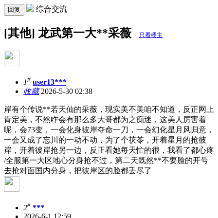
综合交流
回复
[其他] 龙武第一大**采薇
只看楼主
#
1
user13***
收藏
2026-5-30 02:38
岸有个传说**若天仙的采薇，现实美不美咱不知道，反正网上
肯定美，不然咋会有那么多大哥都为之痴迷，这美人厉害着
呢，会73变，一会化身彼岸夺命一刀，一会幻化星月风归意，
一会又成了忘川的一动不动，为了个茯苓，开着星月的抢彼
岸，开着彼岸抢另一边，反正看她每天忙的很，我看了都心疼
/全服第一大区地心分身抢不过，第二天既然**不要脸的开号
去抢对面国内分身，把彼岸区的脸都丢尽了
#
2
***
2026-6-1 12:59