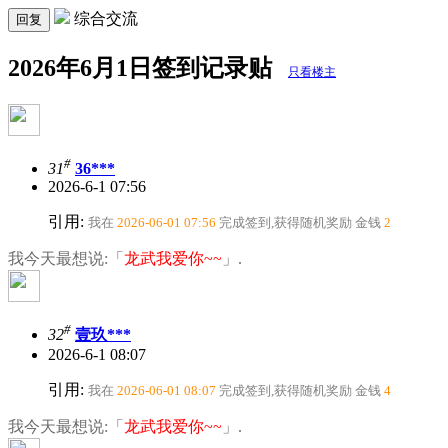
综合交流
回复
2026年6月1日签到记录贴
只看楼主
#
31
36***
2026-6-1 07:56
引用:
我在
2026-06-01 07:56
完成签到,获得随机奖励
金钱
2
我今天最想说:「
龙武我爱你~~
」.
#
32
壹玖***
2026-6-1 08:07
引用:
我在
2026-06-01 08:07
完成签到,获得随机奖励
金钱
4
我今天最想说:「
龙武我爱你~~
」.