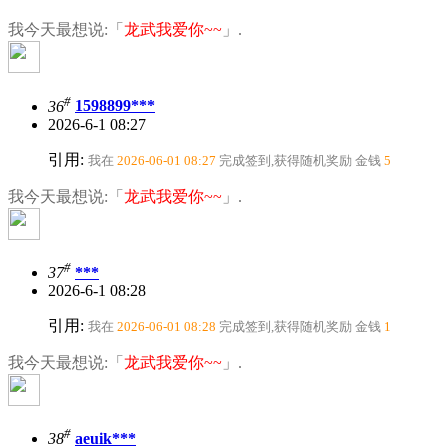
我今天最想说:「
龙武我爱你~~
」.
#
36
1598899***
2026-6-1 08:27
引用:
我在
2026-06-01 08:27
完成签到,获得随机奖励
金钱
5
我今天最想说:「
龙武我爱你~~
」.
#
37
***
2026-6-1 08:28
引用:
我在
2026-06-01 08:28
完成签到,获得随机奖励
金钱
1
我今天最想说:「
龙武我爱你~~
」.
#
38
aeuik***