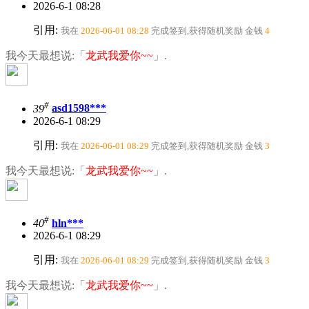
2026-6-1 08:28
引用:
我在
2026-06-01 08:28
完成签到,获得随机奖励
金钱
4
我今天最想说:「
龙武我爱你~~
」.
#
39
asd1598***
2026-6-1 08:29
引用:
我在
2026-06-01 08:29
完成签到,获得随机奖励
金钱
3
我今天最想说:「
龙武我爱你~~
」.
#
40
hln***
2026-6-1 08:29
引用:
我在
2026-06-01 08:29
完成签到,获得随机奖励
金钱
3
我今天最想说:「
龙武我爱你~~
」.