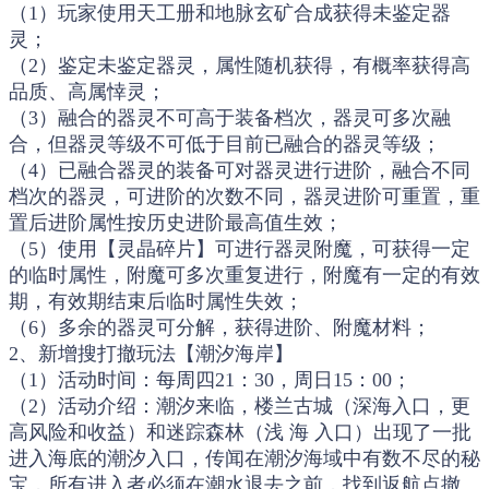
（1）玩家使用天工册和地脉玄矿合成获得未鉴定器
灵；
（2）鉴定未鉴定器灵，属性随机获得，有概率获得高
品质、高属悻灵；
（3）融合的器灵不可高于装备档次，器灵可多次融
合，但器灵等级不可低于目前已融合的器灵等级；
（4）已融合器灵的装备可对器灵进行进阶，融合不同
档次的器灵，可进阶的次数不同，器灵进阶可重置，重
置后进阶属性按历史进阶最高值生效；
（5）使用【灵晶碎片】可进行器灵附魔，可获得一定
的临时属性，附魔可多次重复进行，附魔有一定的有效
期，有效期结束后临时属性失效；
（6）多余的器灵可分解，获得进阶、附魔材料；
2、新增搜打撤玩法【潮汐海岸】
（1）活动时间：每周四21：30，周日15：00；
（2）活动介绍：潮汐来临，楼兰古城（深海入口，更
高风险和收益）和迷踪森林（浅 海 入口）出现了一批
进入海底的潮汐入口，传闻在潮汐海域中有数不尽的秘
宝，所有进入者必须在潮水退去之前，找到返航点撤