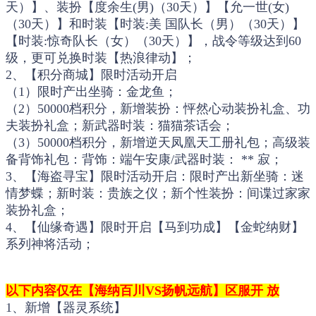
天）】、装扮【度余生(男)（30天）】【允一世(女)
（30天）】和时装【时装:美 国队长（男）（30天）】
【时装:惊奇队长（女）（30天）】，战令等级达到60
级，更可兑换时装【热浪律动】；
2、【积分商城】限时活动开启
（1）限时产出坐骑：金龙鱼；
（2）50000档积分，新增装扮：怦然心动装扮礼盒、功
夫装扮礼盒；新武器时装：猫猫茶话会；
（3）50000档积分，新增逆天凤凰天工册礼包；高级装
备背饰礼包：背饰：端午安康/武器时装： ** 寂；
3、【海盗寻宝】限时活动开启：限时产出新坐骑：迷
情梦蝶；新时装：贵族之仪；新个性装扮：间谍过家家
装扮礼盒；
4、【仙缘奇遇】限时开启【马到功成】【金蛇纳财】
系列神将活动；
以下内容仅在【海纳百川VS扬帆远航】区服开 放
1、新增【器灵系统】