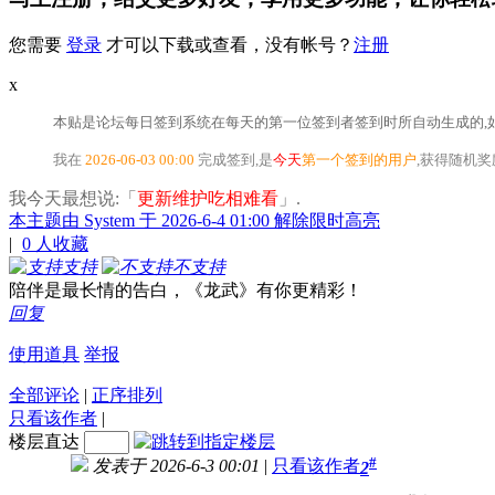
您需要
登录
才可以下载或查看，没有帐号？
注册
x
本贴是论坛每日签到系统在每天的第一位签到者签到时所自动生成的,如
我在
2026-06-03 00:00
完成签到,是
今天
第一个签到的用户
,获得随机
我今天最想说:「
更新维护吃相难看
」.
本主题由 System 于 2026-6-4 01:00 解除限时高亮
|
0
人收藏
支持
不支持
陪伴是最长情的告白，《龙武》有你更精彩！
回复
使用道具
举报
全部评论
|
正序排列
只看该作者
|
楼层直达
#
发表于 2026-6-3 00:01
|
只看该作者
2