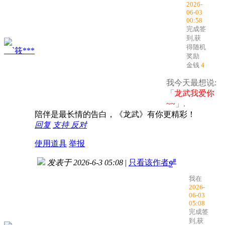
2026-
06-03
00:58
完成签
到,获
得随机
__`筱***
奖励
金钱
4
我今天最想说:
「
龙武我爱你
~~
」.
陪伴是最长情的告白，《龙武》有你更精彩！
回复
支持
反对
使用道具
举报
#
发表于 2026-6-3 05:08
|
只看该作者
9
我在
2026-
06-03
05:08
完成签
到,获