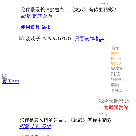
~~
」.
陪伴是最长情的告白，《龙武》有你更精彩！
回复
支持
反对
使用道具
举报
#
发表于 2026-6-3 00:33
|
只看该作者
6
我在
2026-
06-03
00:33
完成签
到,获
得随机
夏天***
奖励
金钱
2
我今天最想说:
「
龙武我爱你
~~
」.
陪伴是最长情的告白，《龙武》有你更精彩！
回复
支持
反对