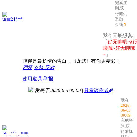
完成签
到,获
得随机
user24***
奖励
金钱
5
我今天最想说:
「
好无聊哦~好
聊哦~好无聊哦
~
」.
陪伴是最长情的告白，《龙武》有你更精彩！
回复
支持
反对
使用道具
举报
#
发表于 2026-6-3 00:09
|
只看该作者
4
我在
2026-
06-03
00:09
完成签
到,获
得随机
℡﹏﹌﹏***
奖励