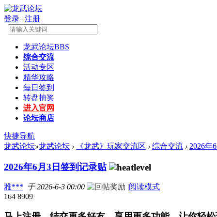
登录
|
注册
龙武论坛
BBS
综合交流
活动专区
精华攻略
每日签到
转盘抽奖
进入官网
论坛商店
快捷导航
龙武论坛
»
龙武论坛
›
《龙武》玩家交流区
›
综合交流
›
2026
2026年6月3日签到记录贴
雅***
于 2026-6-3 00:00
|
阅读模式
164
8909
马上注册，结交更多好友，享用更多功能，让你轻松