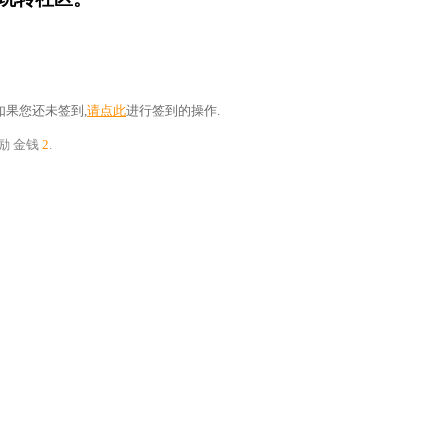
果您还未签到,
请点此
进行签到的操作.
奖励
金钱
2
.