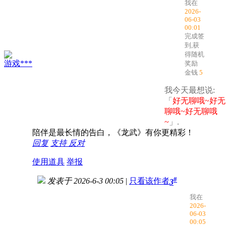
我在
2026-
06-03
00:01
完成签
到,获
得随机
游戏***
奖励
金钱
5
我今天最想说:
「
好无聊哦~好无
聊哦~好无聊哦
~
」.
陪伴是最长情的告白，《龙武》有你更精彩！
回复
支持
反对
使用道具
举报
#
发表于 2026-6-3 00:05
|
只看该作者
3
我在
2026-
06-03
00:05