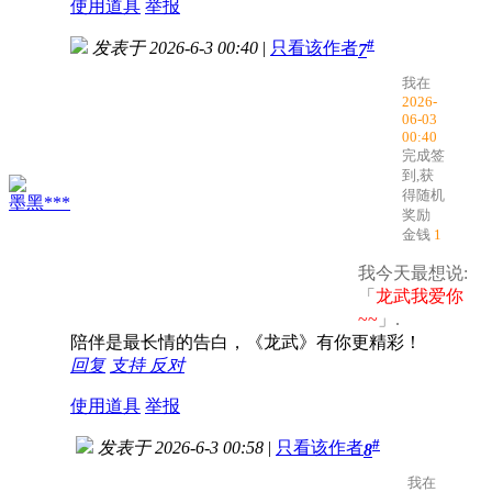
使用道具
举报
#
发表于 2026-6-3 00:40
|
只看该作者
7
我在
2026-
06-03
00:40
完成签
到,获
得随机
墨黑***
奖励
金钱
1
我今天最想说:
「
龙武我爱你
~~
」.
陪伴是最长情的告白，《龙武》有你更精彩！
回复
支持
反对
使用道具
举报
#
发表于 2026-6-3 00:58
|
只看该作者
8
我在