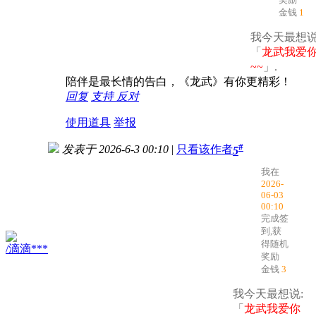
金钱
1
我今天最想说
「
龙武我爱
~~
」.
陪伴是最长情的告白，《龙武》有你更精彩！
回复
支持
反对
使用道具
举报
#
发表于 2026-6-3 00:10
|
只看该作者
5
我在
2026-
06-03
00:10
完成签
到,获
得随机
/滴滴***
奖励
金钱
3
我今天最想说:
「
龙武我爱你