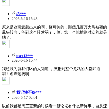
#
4
の***
2026-6-16 16:43
原来是这玩意惹出来的啊，挺可笑的，那些几百万大号被耍的
晕头转向，等到这个阵营弱了，估计第一个跳槽到对立的就是
她了。
#
5
user13***
2026-6-16 16:44
我还以为就我们区的人知道 ，没想到整个龙武的人都知道
啊！名声远扬啊
#
6
我记性不好***
2026-6-17 02:01
以前我都是周三更新的时候看一眼论坛有什么新鲜事，自从流