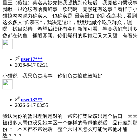
量王（薇姐）莫名其妙先把我强拽到论坛后，我竟然习惯没事
就瞅一眼论坛有啥新鲜事，欧码噶，竟然还有这事？看样子小
猫拉勾勾魅力确实大，也确实是“最美最白“的那朵莲花，看到
这么多人“仰慕它“，我决定退出，默默地做个吃瓜群众，嘿
嘿，拭目以待，希望后续还有各种新闻可看。毕竟我们忘川多
数都在钓鱼，孤陋寡闻。你们爆料的瓜肯定又大又甜，有看头
#
7
user17***
2026-6-17 02:21
小猫说，我只负责惹事，你们负责擦皮鼓就好
#
8
user13***
2026-6-17 03:55
我认为你的暂时理解是对的，帮它打架应该只是个借口，天天
被很多人骂也没见她本区一个像样的号帮他说话，品行差到那
份上，本区都不帮说话，整个六封区怎么可能为帮他才酣
战？？？