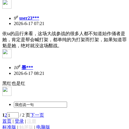
#
9
user23***
2026-6-17 07:21
依ta的品行来看，这场大战参战的很多人都不知道始作俑者是
她，肯定是帮会喊打架，都单纯的为打架而打架，如果知道罪
魁是她，绝对就没这场酣战。
#
10
墨***
2026-6-17 08:21
黑红也是红
1
2
/ 2 页
下一页
首页
|
登录
|
注册
标准版
|
触屏版
|
电脑版