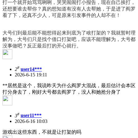
打一个就开始骂骂咧咧，哭哭闹闹打小报告，现在自己挨打，
还想要谁去帮你？真的想知道有没有人去帮她，于是进了阎罗
看了下，还真不少人，可是原来引发事件的
人却不在
！
大号们到最后能不能想得起来到底为了啥打架的？我就暂时理
解为，大号们只是找个借口打架吧，应该不能理解为，大号都
没事做
吧？反正最后打的开心就行。
#
2
user14***
2026-6-15 19:11
**居然是这个，我说昨天为什么阎罗大混战，最后估计会本区
打分身去了，刚好大号都去阎罗了，没人和她抢分身了
#
3
user11***
2026-6-16 10:03
游戏出这些东西，不就是让打架的吗