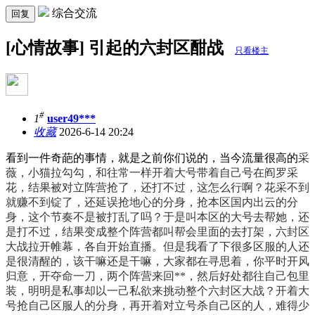
综合交流
回复
[心情故事] 引起的六封区酣战
只看楼主
#
1
user49***
收藏
2026-6-14 20:24
看到一件奇葩的事情，就是之前你们说的，当今流量很高的
‌采
薇，小猫拉勾勾，和往常一样开着大号带着自己号在阎罗采
花，结果被对立阵营抢了，还打不过，这怎么行啊？花采不到
就赚不到锭了，还延误抢地心的分身，抢本区国内出云的分
身，这个节奏不是被打乱了吗？于是叫本区的大号去帮她，还
是打不过，结果变成整个阵营都叫帮会里面的去打架，六封区
大战拉开帷幕，各自开始直播。
但是我看了下很多区服的人还
是很清醒的，该干嘛还是干嘛，大家都在寻思着，你
平时开风
归意，开夺命一刀，两个阵营来回**，然后好处都往自己包里
装，明明是私事却以一己私欲来挑动整个六封区大战？开着大
号抢自己区服人的分身，再开着对立号杀自己区的人，难得少