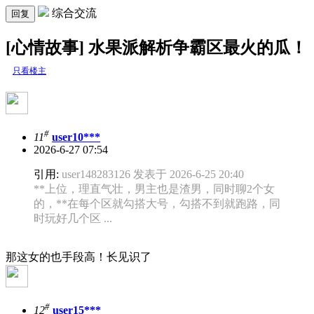
综合交流
回复
[心情故事] 水果派解析争霸区最火的瓜！
只看楼主
#
11
user10***
2026-6-27 07:54
引用:
user148283126 发表于 2026-6-25 20:40
**上位，理直气壮，男主也是渣男，同时聊2个女
的，**在每个区就勾搭大号，勾搭不到就跑路，同
时玩好几个区 ...
那这女的也手段高！长见识了
#
12
user15***