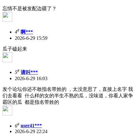
忘情不是被发配边疆了？
#
4
啊***
2026-6-29 15:59
瓜子磕起来
#
5
请叫***
2026-6-29 16:03
发个论坛你还不敢指名带姓的 ，太没意思了，直接上名字 我
们去看看 什么样的女的
半生不熟的瓜，没味道，你看人家争
霸区的瓜 都是指名带姓的
#
6
user41***
2026-6-29 22:24