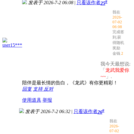
#
发表于 2026-7-2 06:08
|
只看该作者
25
我在
2026-
07-02
06:08
完成签
到,获
得随机
user15***
奖励
金钱
2
我今天最想说:
「
龙武我爱你
~~
」.
陪伴是最长情的告白，《龙武》有你更精彩！
回复
支持
反对
使用道具
举报
#
发表于 2026-7-2 06:32
|
只看该作者
26
我在
2026-
07-02