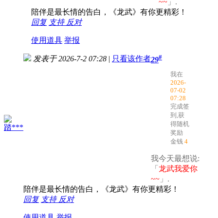
~~
」.
陪伴是最长情的告白，《龙武》有你更精彩！
回复
支持
反对
使用道具
举报
#
发表于 2026-7-2 07:28
|
只看该作者
29
我在
2026-
07-02
07:28
完成签
到,获
得随机
踏***
奖励
金钱
4
我今天最想说:
「
龙武我爱你
~~
」.
陪伴是最长情的告白，《龙武》有你更精彩！
回复
支持
反对
使用道具
举报