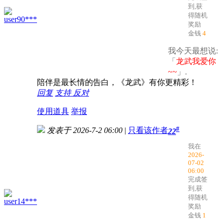
到,获
得随机
user90***
奖励
金钱
4
我今天最想说:
「
龙武我爱你
~~
」.
陪伴是最长情的告白，《龙武》有你更精彩！
回复
支持
反对
使用道具
举报
#
发表于 2026-7-2 06:00
|
只看该作者
22
我在
2026-
07-02
06:00
完成签
到,获
得随机
user14***
奖励
金钱
1