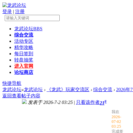
登录
|
注册
龙武论坛
BBS
综合交流
活动专区
精华攻略
每日签到
转盘抽奖
进入官网
论坛商店
快捷导航
龙武论坛
»
龙武论坛
›
《龙武》玩家交流区
›
综合交流
›
2026
返回查看帖子内容
#
发表于 2026-7-2 03:25
|
只看该作者
21
我在
2026-
07-02
03:25
完成签