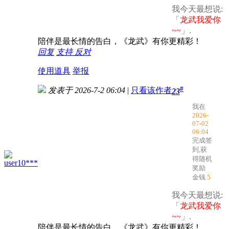
我今天最想说:
「
龙武我爱你
~~
」.
陪伴是最长情的告白，《龙武》有你更精彩！
回复
支持
反对
使用道具
举报
#
发表于 2026-7-2 06:04
|
只看该作者
23
我在
2026-
07-02
06:04
完成签
到,获
得随机
user10***
奖励
金钱
5
我今天最想说:
「
龙武我爱你
~~
」.
陪伴是最长情的告白，《龙武》有你更精彩！