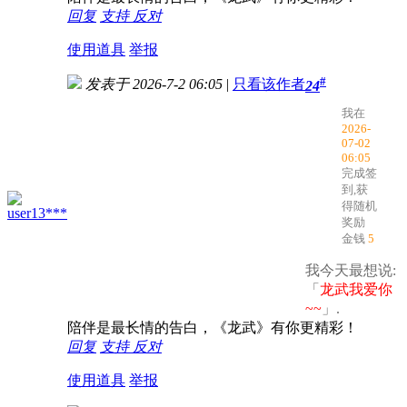
回复
支持
反对
使用道具
举报
#
发表于 2026-7-2 06:05
|
只看该作者
24
我在
2026-
07-02
06:05
完成签
到,获
得随机
user13***
奖励
金钱
5
我今天最想说:
「
龙武我爱你
~~
」.
陪伴是最长情的告白，《龙武》有你更精彩！
回复
支持
反对
使用道具
举报