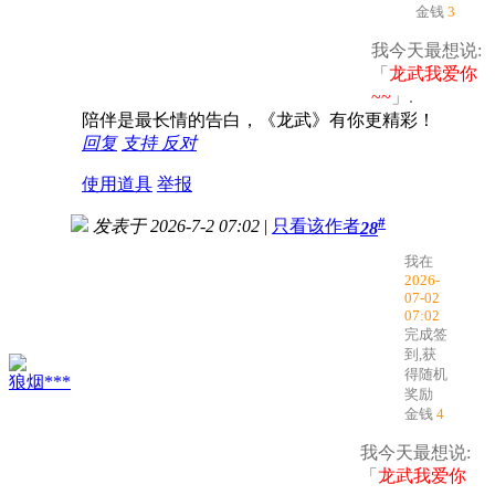
金钱
3
我今天最想说:
「
龙武我爱你
~~
」.
陪伴是最长情的告白，《龙武》有你更精彩！
回复
支持
反对
使用道具
举报
#
发表于 2026-7-2 07:02
|
只看该作者
28
我在
2026-
07-02
07:02
完成签
到,获
得随机
狼烟***
奖励
金钱
4
我今天最想说:
「
龙武我爱你