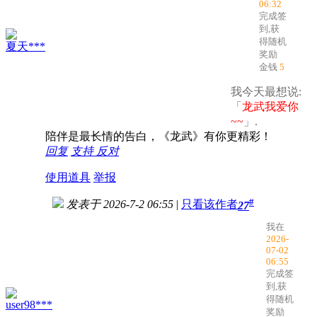
06:32
完成签
到,获
得随机
夏天***
奖励
金钱
5
我今天最想说:
「
龙武我爱你
~~
」.
陪伴是最长情的告白，《龙武》有你更精彩！
回复
支持
反对
使用道具
举报
#
发表于 2026-7-2 06:55
|
只看该作者
27
我在
2026-
07-02
06:55
完成签
到,获
得随机
user98***
奖励