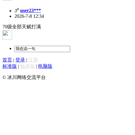
#
3
user23***
2026-7-8 12:34
70级全部天赋打满
首页
|
登录
|
注册
标准版
|
触屏版
|
电脑版
© 冰川网络交流平台