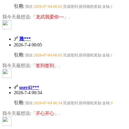
引用:
我在
2026-07-04 00:02
完成签到,获得随机奖励
金钱
1
我今天最想说:「
龙武我爱你~~
」.
#
3
雅***
2026-7-4 00:05
引用:
我在
2026-07-04 00:05
完成签到,获得随机奖励
金钱
1
我今天最想说:「
签到签到
」.
#
4
user45***
2026-7-4 00:34
引用:
我在
2026-07-04 00:34
完成签到,获得随机奖励
金钱
3
我今天最想说:「
开心开心
」.