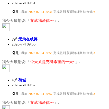
2026-7-4 09:31
引用:
我在
2026-07-04 09:31
完成签到,获得随机奖励
金钱
6
我今天最想说:「
龙武我爱你~~
」.
#
39
无为在歧路
2026-7-4 09:55
引用:
我在
2026-07-04 09:55
完成签到,获得随机奖励
金钱
3
我今天最想说:「
今天又是充满希望的一天~
」.
#
40
荷城
2026-7-4 09:57
引用:
我在
2026-07-04 09:57
完成签到,获得随机奖励
金钱
3
我今天最想说:「
龙武我爱你~~
」.