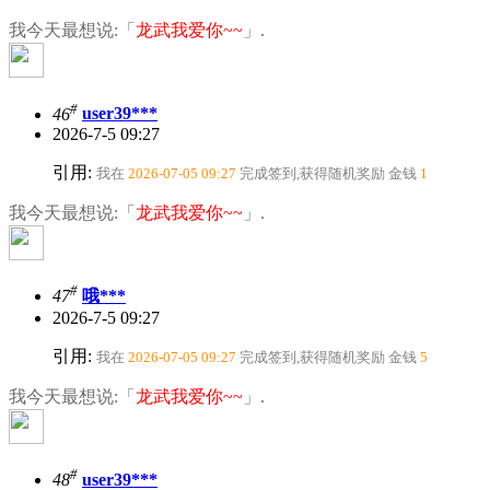
我今天最想说:「
龙武我爱你~~
」.
#
46
user39***
2026-7-5 09:27
引用:
我在
2026-07-05 09:27
完成签到,获得随机奖励
金钱
1
我今天最想说:「
龙武我爱你~~
」.
#
47
哦***
2026-7-5 09:27
引用:
我在
2026-07-05 09:27
完成签到,获得随机奖励
金钱
5
我今天最想说:「
龙武我爱你~~
」.
#
48
user39***