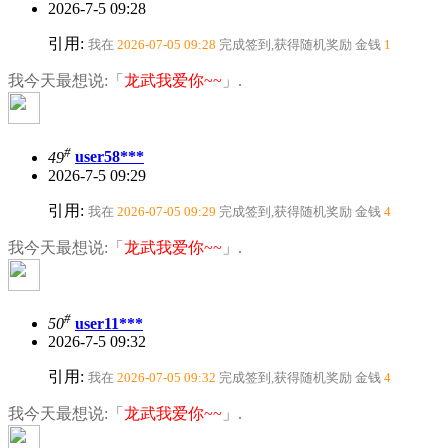
2026-7-5 09:28
引用:
我在
2026-07-05 09:28
完成签到,获得随机奖励
金钱
1
我今天最想说:「
龙武我爱你~~
」.
#
49
user58***
2026-7-5 09:29
引用:
我在
2026-07-05 09:29
完成签到,获得随机奖励
金钱
4
我今天最想说:「
龙武我爱你~~
」.
#
50
user11***
2026-7-5 09:32
引用:
我在
2026-07-05 09:32
完成签到,获得随机奖励
金钱
4
我今天最想说:「
龙武我爱你~~
」.