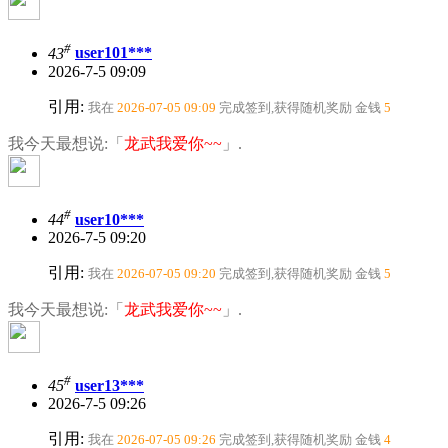
#
43
user101***
2026-7-5 09:09
引用:
我在
2026-07-05 09:09
完成签到,获得随机奖励
金钱
5
我今天最想说:「
龙武我爱你~~
」.
#
44
user10***
2026-7-5 09:20
引用:
我在
2026-07-05 09:20
完成签到,获得随机奖励
金钱
5
我今天最想说:「
龙武我爱你~~
」.
#
45
user13***
2026-7-5 09:26
引用:
我在
2026-07-05 09:26
完成签到,获得随机奖励
金钱
4