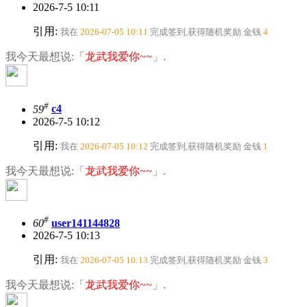
2026-7-5 10:11
引用:
我在
2026-07-05 10:11
完成签到,获得随机奖励
金钱
4
我今天最想说:「
龙武我爱你~~
」.
#
59
c4
2026-7-5 10:12
引用:
我在
2026-07-05 10:12
完成签到,获得随机奖励
金钱
1
我今天最想说:「
龙武我爱你~~
」.
#
60
user141144828
2026-7-5 10:13
引用:
我在
2026-07-05 10:13
完成签到,获得随机奖励
金钱
3
我今天最想说:「
龙武我爱你~~
」.