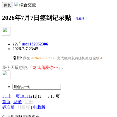
综合交流
回复
2026年7月7日签到记录贴
只看楼主
#
121
user132952306
2026-7-7 23:45
引用:
我在
2026-07-07 23:45
完成签到,获得随机奖励
金钱
4
我今天最想说:「
龙武我爱你~~
」.
1 ..
上一页
10
11
12
13
/ 13 页
首页
|
登录
|
注册
标准版
|
触屏版
|
电脑版
© 冰川网络交流平台