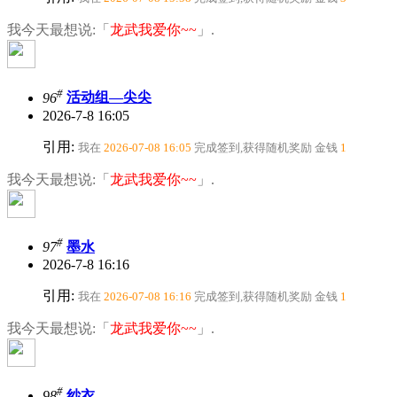
我今天最想说:「
龙武我爱你~~
」.
#
96
活动组—尖尖
2026-7-8 16:05
引用:
我在
2026-07-08 16:05
完成签到,获得随机奖励
金钱
1
我今天最想说:「
龙武我爱你~~
」.
#
97
墨水
2026-7-8 16:16
引用:
我在
2026-07-08 16:16
完成签到,获得随机奖励
金钱
1
我今天最想说:「
龙武我爱你~~
」.
#
98
纱衣