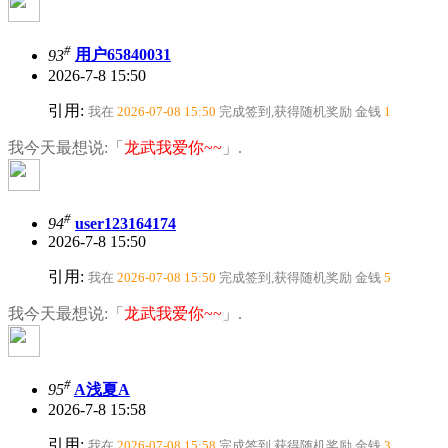
#
93
用户65840031
2026-7-8 15:50
引用:
我在
2026-07-08 15:50
完成签到,获得随机奖励
金钱
1
我今天最想说:「
龙武我爱你~~
」.
#
94
user123164174
2026-7-8 15:50
引用:
我在
2026-07-08 15:50
完成签到,获得随机奖励
金钱
5
我今天最想说:「
龙武我爱你~~
」.
#
95
A浅夏A
2026-7-8 15:58
引用:
我在
2026-07-08 15:58
完成签到,获得随机奖励
金钱
3