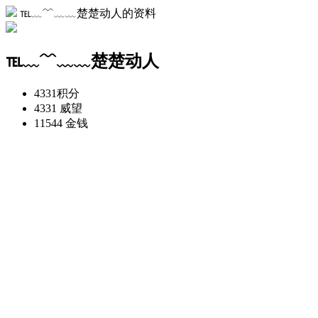
℡﹏﹌﹏﹏楚楚动人的资料
℡﹏﹌﹏﹏楚楚动人
4331
积分
4331
威望
11544
金钱