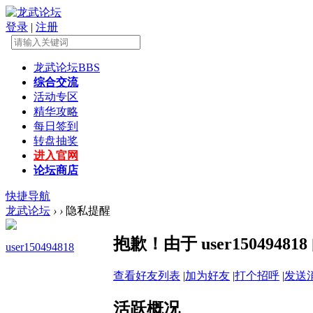
登录
|
注册
龙武论坛
BBS
综合交流
活动专区
精华攻略
每日签到
转盘抽奖
进入官网
论坛商店
快捷导航
龙武论坛
›
›
隐私提醒
抱歉！由于 user15049
user150494818
查看好友列表
|
加为好友
|
打个招呼
|
发送
活跃概况