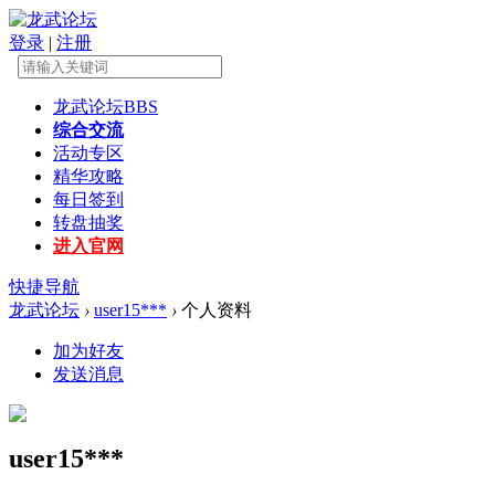
登录
|
注册
龙武论坛
BBS
综合交流
活动专区
精华攻略
每日签到
转盘抽奖
进入官网
快捷导航
龙武论坛
›
user15***
›
个人资料
加为好友
发送消息
user15***