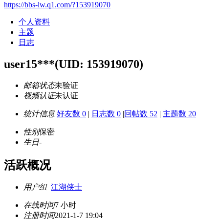
https://bbs-lw.q1.com/?153919070
个人资料
主题
日志
user15***
(UID: 153919070)
邮箱状态
未验证
视频认证
未认证
统计信息
好友数 0
|
日志数 0
|
回帖数 52
|
主题数 20
性别
保密
生日
-
活跃概况
用户组
江湖侠士
在线时间
7 小时
注册时间
2021-1-7 19:04