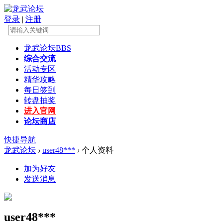
登录
|
注册
龙武论坛
BBS
综合交流
活动专区
精华攻略
每日签到
转盘抽奖
进入官网
论坛商店
快捷导航
龙武论坛
›
user48***
›
个人资料
加为好友
发送消息
user48***