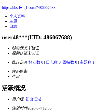
https://bbs-lw.q1.com/?486067688
个人资料
主题
日志
user48***
(UID: 486067688)
邮箱状态
未验证
视频认证
未认证
统计信息
好友数 0
|
日志数 0
|
回帖数 0
|
主题数 1
性别
保密
生日
-
活跃概况
用户组
初出江湖
注册时间
2026-3-4 12:35