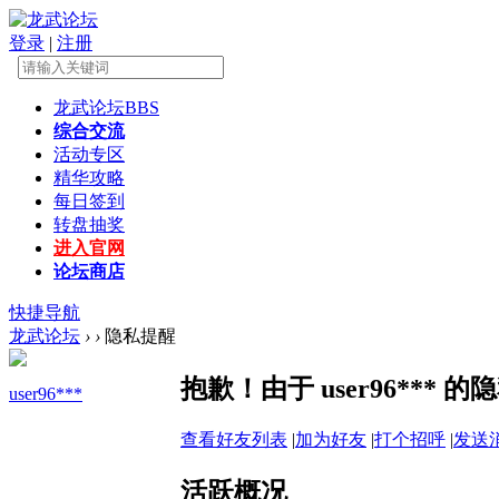
登录
|
注册
龙武论坛
BBS
综合交流
活动专区
精华攻略
每日签到
转盘抽奖
进入官网
论坛商店
快捷导航
龙武论坛
›
›
隐私提醒
抱歉！由于 user96**
user96***
查看好友列表
|
加为好友
|
打个招呼
|
发送
活跃概况