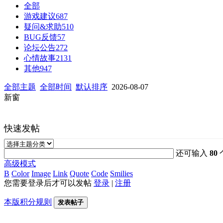
全部
游戏建议
687
疑问&求助
510
BUG反馈
57
论坛公告
272
心情故事
2131
其他
947
全部主题
全部时间
默认排序
2026-08-07
新窗
快速发帖
还可输入
80
高级模式
B
Color
Image
Link
Quote
Code
Smilies
您需要登录后才可以发帖
登录
|
注册
本版积分规则
发表帖子