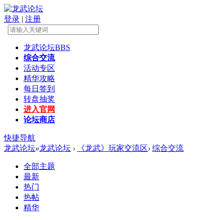
登录
|
注册
龙武论坛
BBS
综合交流
活动专区
精华攻略
每日签到
转盘抽奖
进入官网
论坛商店
快捷导航
龙武论坛
»
龙武论坛
›
《龙武》玩家交流区
›
综合交流
全部主题
最新
热门
热帖
精华