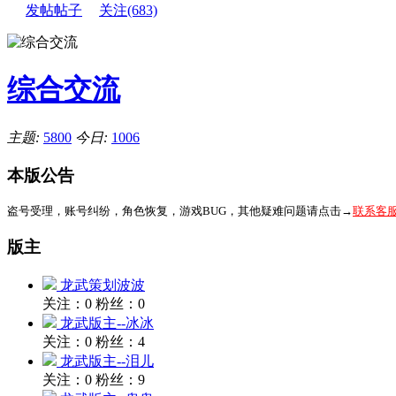
发帖帖子
关注(683)
综合交流
主题:
5800
今日:
1006
本版公告
盗号受理，账号纠纷，角色恢复，游戏BUG，其他疑难问题请点击→
联系客
版主
龙武策划波波
关注：0
粉丝：0
龙武版主--冰冰
关注：0
粉丝：4
龙武版主--泪儿
关注：0
粉丝：9