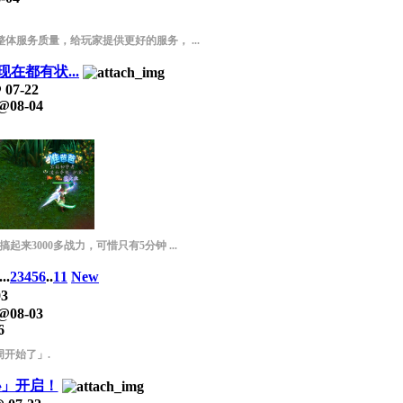
体服务质量，给玩家提供更好的服务， ...
在都有状...
@
07-22
@
08-04
来3000多战力，可惜只有5分钟 ...
...
2
3
4
5
6
..
11
New
03
@
08-03
6
周开始了」.
秘」开启！