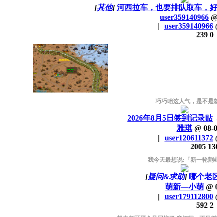
[
其他
]
河西拉车，也要排队取车，
user359140966
|
user359140966
239
0
巧巧咱这人气，是不是
2026年8月5日签到记录贴
雅琪
@
08-
|
user120611372
2005
13
我今天最想说:「新一轮割
[
疑问&求助
]
哪个老
萌新—小萌
@
|
user179112800
592
2