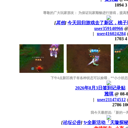
1094
3
尊敬的广大玩家朋友： 为保证玩家顺畅进行游戏，提高整
[
其他
]
今天回归游戏去了新区，桃子现
user359140966
|
user416024284
1703
4
下午4点新区桃子有各种状态可以捡哦，**小小状态搞起
2026年8月3日签到记录贴
雅琪
@
08-
|
user211474512
2786
10
我今天最想说:「新的一
[
论坛公告
]
✨全新活动「天璇探