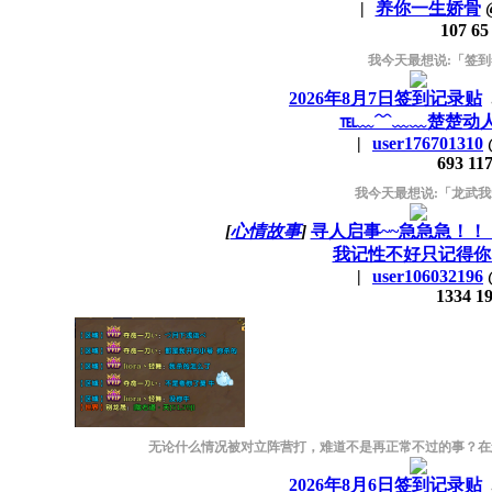
|
养你一生娇骨
107
65
我今天最想说:「签到
2026年8月7日签到记录贴
℡﹏﹌﹏﹏楚楚动
|
user176701310
693
11
我今天最想说:「龙武我爱
[
心情故事
]
寻人启事~~急急急！！
我记性不好只记得你..
|
user106032196
1334
1
无论什么情况被对立阵营打，难道不是再正常不过的事？在您
2026年8月6日签到记录贴