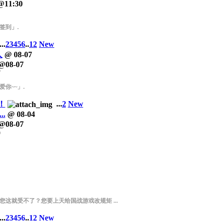
@
11:30
签到」.
...
2
3
4
5
6
..
12
New
人
@
08-07
@
08-07
7
你~~」.
！
...
2
New
.
@
08-04
@
08-07
9
这就受不了？您要上天给国战游戏改规矩 ...
...
2
3
4
5
6
..
12
New