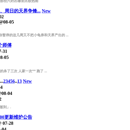
前那些六封区哪里比较热闹
周日的天界争锋...
New
02
@
08-05
暂停的这几周又不把小龟券和天界产出的 ...
个师傅
7-31
8-05
杀了三次 人家一次** 跑了 ...
...
2
3
4
5
6
..
13
New
04
@
08-04
2
签到」.
~9:00更新维护公告
@
07-28
-04