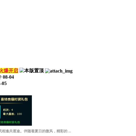
服火爆开启
@
08-04
-05
相逢共逐途。伴随着夏日的微风，精彩的 ...