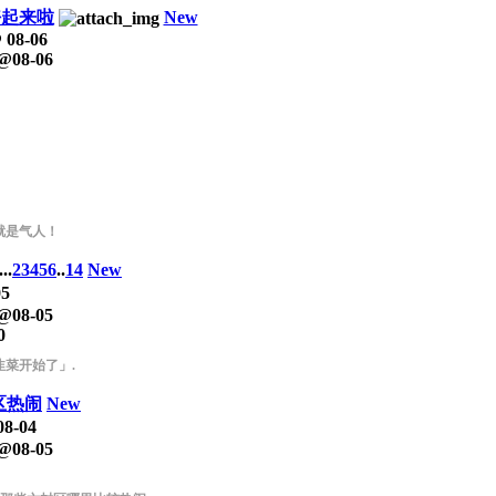
好起来啦
New
@
08-06
@
08-06
就是气人！
...
2
3
4
5
6
..
14
New
05
@
08-05
0
韭菜开始了」.
区热闹
New
08-04
@
08-05