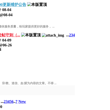
9:00更新维护公告
@
08-04
@
08-04
体服务质量，给玩家提供更好的服务， ...
守则（...
...
2
3
4
@
04-09
@
06-26
4
/教、迷信、血/腥为内容的文章。不得 ...
...
2
3
4
5
6
..
7
New
00