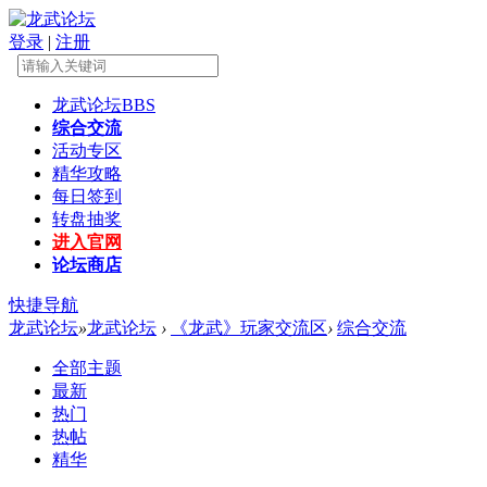
登录
|
注册
龙武论坛
BBS
综合交流
活动专区
精华攻略
每日签到
转盘抽奖
进入官网
论坛商店
快捷导航
龙武论坛
»
龙武论坛
›
《龙武》玩家交流区
›
综合交流
全部主题
最新
热门
热帖
精华