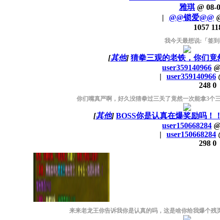
雅琪
@
08-
|
@@锁爱@@
1057
11
我今天最想说:「签到
[
其他
]
猜拳三观的老铁，你们竟然
user359140966
|
user359140966
248
0
你们嘴真严啊，好久没猜拳过三关了竟然一次能拿3个三档石头，
[
其他
]
BOSS你是认真在爆奖励吗！
user150668284
|
user150668284
298
0
来来老龙王你告诉我你是认真的吗，这是啥你给我爆个残页，