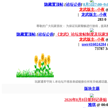
隐藏置顶帖
[
论坛公告
]
8月5日7:00~
龙武版主--小夜
|
龙武版主--小夜
283
0
尊敬的广大玩家朋友： 为保证玩家顺畅进行游戏，提高整
隐藏置顶帖
[
论坛公告
]
《龙武》论坛发帖制度及玩家发帖
龙武版主--小夜
|
user416024284
73787
3
玩家通常守则 1.本论坛不得发表或链接任何有关铭感话题、宗
版块主题
2026年8月8日签到记录贴
雅琪
@
00: