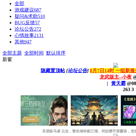
全部
游戏建议
687
疑问&求助
510
BUG反馈
57
论坛公告
272
心情故事
2131
其他
947
全部主题
全部时间
默认排序
新窗
隐藏置顶帖
[
论坛公告
]
8月7日14时 一组新
龙武版主--小夜
|
黄天霸
@
08
263
3
良朋纵马凌 云志，挚友倾杯叙江湖。何妨携手登疆场，龙武