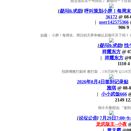
想去老区买个号回坑了 麻烦问一下目
[
疑问&求助
]
呼叫策划小胖！每周末、
36172
@
08-
|
user142575366
906
9
如题： 小胖！每周末、周日的天界争锋以后都不开了吗？ 你
[
疑问&求助
]
找
祥耀东方
@
0
|
祥耀东方
@
0
1110
4
找师傅教打副本 教打架 ，150万的号 让120万的
2026年8月4日签到记录贴
雅琪
@
08-
|
小小武饭666
2149
12
我今天最想说:「签到
[
论坛公告
]
7月29日7:00
龙武版主--小夜
|
黄天霸
@
08