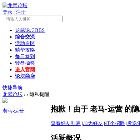
登录
|
注册
龙武论坛
BBS
综合交流
活动专区
精华攻略
每日签到
转盘抽奖
进入官网
论坛商店
快捷导航
龙武论坛
›
›
隐私提醒
抱歉！由于 老马-运营 
老马-运营
查看好友列表
|
加为好友
|
打个招呼
|
发送
活跃概况