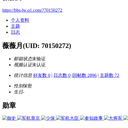
https://bbs-lw.q1.com/?70150272
个人资料
主题
日志
薇薇月
(UID: 70150272)
邮箱状态
未验证
视频认证
未认证
统计信息
好友数 0
|
日志数 0
|
回帖数 2896
|
主题数 72
性别
保密
生日
-
勋章