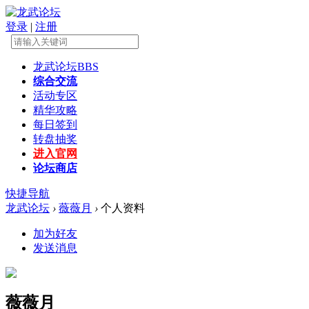
登录
|
注册
龙武论坛
BBS
综合交流
活动专区
精华攻略
每日签到
转盘抽奖
进入官网
论坛商店
快捷导航
龙武论坛
›
薇薇月
›
个人资料
加为好友
发送消息
薇薇月