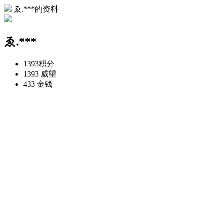
ゑ.***的资料
ゑ.***
1393
积分
1393
威望
433
金钱