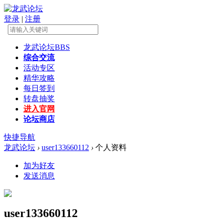
登录
|
注册
龙武论坛
BBS
综合交流
活动专区
精华攻略
每日签到
转盘抽奖
进入官网
论坛商店
快捷导航
龙武论坛
›
user133660112
›
个人资料
加为好友
发送消息
user133660112