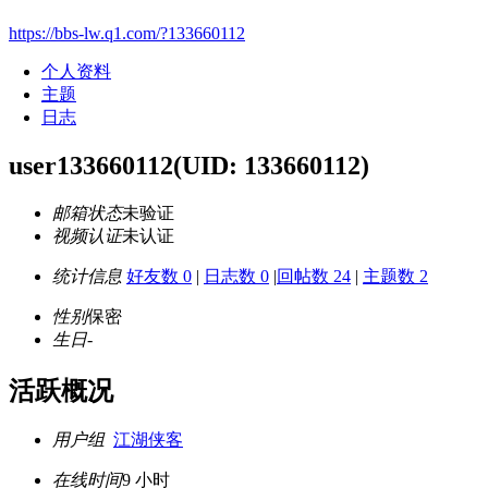
https://bbs-lw.q1.com/?133660112
个人资料
主题
日志
user133660112
(UID: 133660112)
邮箱状态
未验证
视频认证
未认证
统计信息
好友数 0
|
日志数 0
|
回帖数 24
|
主题数 2
性别
保密
生日
-
活跃概况
用户组
江湖侠客
在线时间
9 小时