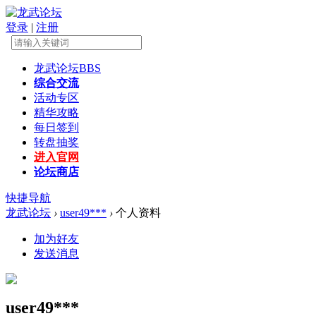
登录
|
注册
龙武论坛
BBS
综合交流
活动专区
精华攻略
每日签到
转盘抽奖
进入官网
论坛商店
快捷导航
龙武论坛
›
user49***
›
个人资料
加为好友
发送消息
user49***