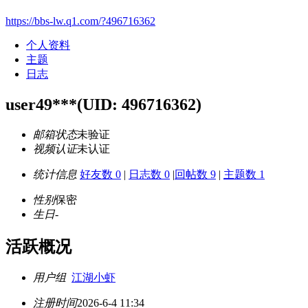
https://bbs-lw.q1.com/?496716362
个人资料
主题
日志
user49***
(UID: 496716362)
邮箱状态
未验证
视频认证
未认证
统计信息
好友数 0
|
日志数 0
|
回帖数 9
|
主题数 1
性别
保密
生日
-
活跃概况
用户组
江湖小虾
注册时间
2026-6-4 11:34