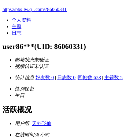
https://bbs-lw.q1.com/?86060331
个人资料
主题
日志
user86***
(UID: 86060331)
邮箱状态
未验证
视频认证
未认证
统计信息
好友数 0
|
日志数 0
|
回帖数 628
|
主题数 5
性别
保密
生日
-
活跃概况
用户组
天外飞仙
在线时间
36 小时