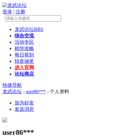
登录
|
注册
龙武论坛
BBS
综合交流
活动专区
精华攻略
每日签到
转盘抽奖
进入官网
论坛商店
快捷导航
龙武论坛
›
user86***
›
个人资料
加为好友
发送消息
user86***