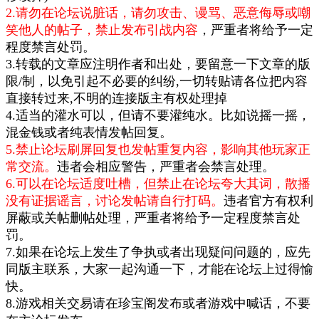
2.请勿在论坛说脏话，请勿攻击、谩骂、恶意侮辱或嘲
笑他人的帖子，禁止发布引战内容
，严重者将给予一定
程度禁言处罚。
3.转载的文章应注明作者和出处，要留意一下文章的版
限/制，以免引起不必要的纠纷,一切转贴请各位把内容
直接转过来,不明的连接版主有权处理掉
4.适当的灌水可以，但请不要灌纯水。比如说摇一摇，
混金钱或者纯表情发帖回复。
5.禁止论坛刷屏回复也发帖重复内容，影响其他玩家正
常交流。
违者会相应警告，严重者会禁言处理。
6.可以在论坛适度吐槽，但禁止在论坛夸大其词，散播
没有证据谣言，讨论发帖请自行打码。
违者官方有权利
屏蔽或关帖删帖处理，严重者将给予一定程度禁言处
罚。
7.如果在论坛上发生了争执或者出现疑问问题的，应先
同版主联系，大家一起沟通一下，才能在论坛上过得愉
快。
8.游戏相关交易请在珍宝阁发布或者游戏中喊话，不要