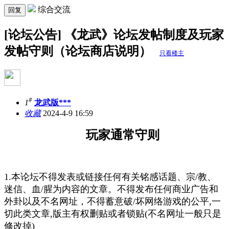
综合交流
回复
[论坛公告] 《龙武》论坛发帖制度及玩家
发帖守则（论坛商店说明）
只看楼主
#
1
龙武版***
收藏
2024-4-9 16:59
玩家通常守则
1.本论坛不得发表或链接任何有关铭感话题、宗/教、
迷信、血/腥为内容的文章。不得发布任何商业广告和
外卦以及不名网址，不得蓄意破/坏网络游戏的公平,一
切此类文章,版主有权删贴或者锁贴(不名网址一般只是
修改掉)