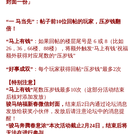
封面一份」
“一 马当先”：帖子前10位回帖的玩家，压岁钱翻
倍！
“马上有钱”
：如果回帖的楼层尾号是 6 或 8（比如
26，36，66楼、88楼），将额外触发‘马上有钱’祝福
额外获得对应尾数的“压岁钱”
“好事成双”
：每个玩家获得回帖“压岁钱”最多2次
【特别注意】
“马上有钱”
尾数压岁钱最多10次（这部分活动结束
后核对添加发放）
骏马纳福新春微信封面，
结束后2日内通过论坛消息
发放给获奖小伙伴，发放后请注意论坛中的消息提
醒！
“
骏马奔腾春意浓
”本次活动截止2月24日，结束后将
无法在进行参与