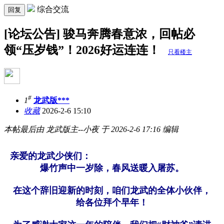
综合交流
回复
[论坛公告] 骏马奔腾春意浓，回帖必
领“压岁钱”！2026好运连连！
只看楼主
#
1
龙武版***
收藏
2026-2-6 15:10
本帖最后由 龙武版主--小夜 于 2026-2-6 17:16 编辑
亲爱的龙武少侠们：
爆竹声中一岁除，春风送暖入屠苏。
在这个辞旧迎新的时刻，咱们龙武的全体小伙伴，
给各位拜个早年！