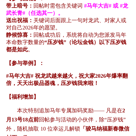
带上暗号：
回帖时需包含关键词
#马年大吉# 或 #龙
武长青#（任选其一）。
送出祝福：
关键词后面跟上一句对龙武、对家人或
对自己2026年的愿望。
静候惊喜：
回帖成功后，系统将自动为您派发马年
本命数字数量的
“压岁钱”
（论坛金钱）以下压岁钱
都是如此
。
【参与举例】：
#马年大吉# 祝龙武越来越火，祝大家2026年爆率翻
倍，天天出极品器魂，压岁钱我来啦！
【福利增加】
本次特别追加马年专属加码奖励—— 凡是在
2
月13号18点前
回帖参与活动的小伙伴，除“压岁钱”
外，随机抽取 10 位幸运儿解锁
「
骏马纳福新春微信