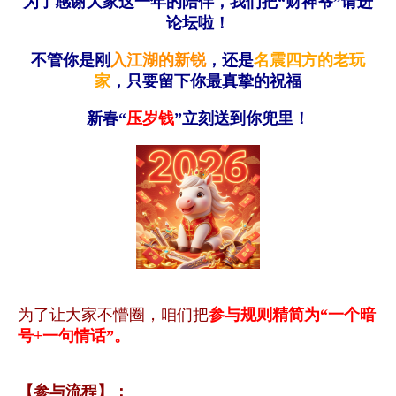
为了感谢大家这一年的陪伴，我们把“财神爷”请进
论坛啦！
不管你是刚
入江湖的新锐
，还是
名震四方的老玩
家
，只要留下你最真挚的祝福
新春“
压岁钱
”立刻送到你兜里！
为了让大家不懵圈，咱们把
参与规则精简为“一个暗
号+一句情话”。
【参与流程】：