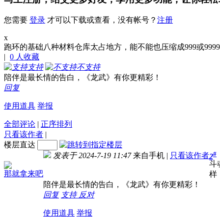
您需要
登录
才可以下载或查看，没有帐号？
注册
x
跑环的基础八种材料仓库太占地方，能不能也压缩成999或999
|
0
人收藏
支持
不支持
陪伴是最长情的告白，《龙武》有你更精彩！
回复
使用道具
举报
全部评论
|
正序排列
只看该作者
|
楼层直达
#
发表于 2024-7-19 11:47
来自手机
|
只看该作者
2
斗
那就拿来吧
样
陪伴是最长情的告白，《龙武》有你更精彩！
回复
支持
反对
使用道具
举报