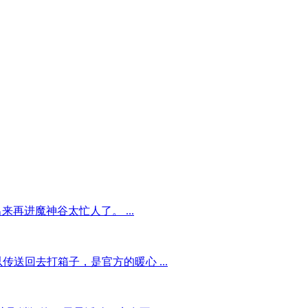
再进魔神谷太忙人了。 ...
送回去打箱子，是官方的暖心 ...