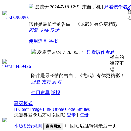
发表于 2024-7-19 12:51
来自手机
|
只看该作者
3
user45288855
陪伴是最长情的告白，《龙武》有你更精彩！
回复
支持
反对
使用道具
举报
#
发表于 2024-7-20 06:11
|
只看该作者
4
楼主的
建议不
user348489426
错
陪伴是最长情的告白，《龙武》有你更精彩！
回复
支持
反对
使用道具
举报
高级模式
B
Color
Image
Link
Quote
Code
Smilies
您需要登录后才可以回帖
登录
|
注册
本版积分规则
回帖后跳转到最后一页
发表回复