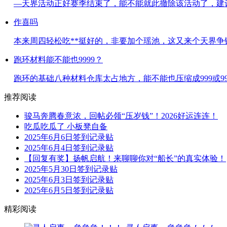
—天界活动正好赛季结束了，能不能就此撤除该活动了，建议取
作喜吗
本来周四轻松吃**挺好的，非要加个瑶池，这又来个天界争锋，
跑环材料能不能也9999？
跑环的基础八种材料仓库太占地方，能不能也压缩成999或9999？
推荐阅读
骏马奔腾春意浓，回帖必领“压岁钱”！2026好运连连！
吃瓜吃瓜了 小板凳自备
2025年6月6日签到记录贴
2025年6月4日签到记录贴
【回复有奖】扬帆启航！来聊聊你对“船长”的真实体验！
2025年5月30日签到记录贴
2025年6月3日签到记录贴
2025年6月5日签到记录贴
精彩阅读