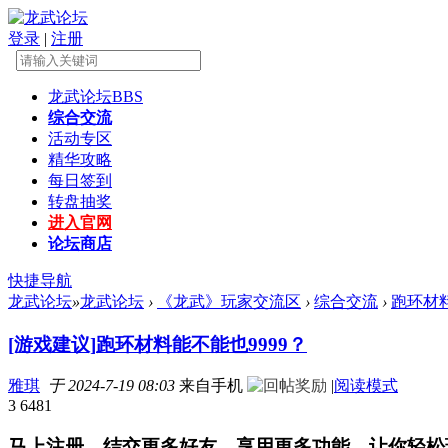
登录
|
注册
龙武论坛
BBS
综合交流
活动专区
精华攻略
每日签到
转盘抽奖
进入官网
论坛商店
快捷导航
龙武论坛
»
龙武论坛
›
《龙武》玩家交流区
›
综合交流
›
跑环材料
[游戏建议]
跑环材料能不能也9999？
雅琪
于 2024-7-19 08:03
来自手机
|
阅读模式
3
6481
马上注册，结交更多好友，享用更多功能，让你轻松