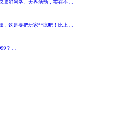
消河洛、天界活动，实在不 ...
这是要把玩家**疯吧！比上 ...
 ...