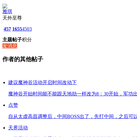
雅琪
天外至尊
457
1655
4503
主题
帖子
积分
发消息
作者的其他帖子
建议魔神谷活动开启时间改动下
魔神谷开始时间能不能跟天地劫一样改为8：30开始，军功出来
点赞
自从太虚高昌调整后，中间BOSS出了，先打中间，之后可以传
天界活动