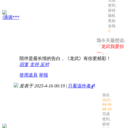
完成
签到,
获得
随机
/滴滴***
奖励
金钱
2
我今天最想说:
「
龙武我爱你
~~
」.
陪伴是最长情的告白，《龙武》有你更精彩！
回复
支持
反对
使用道具
举报
#
发表于 2025-4-16 00:19
|
只看该作者
4
我在
2025-
04-16
00:19
完成
签到,
获得