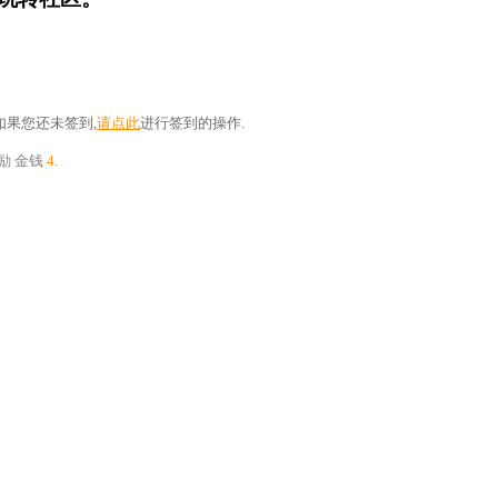
果您还未签到,
请点此
进行签到的操作.
奖励
金钱
4
.