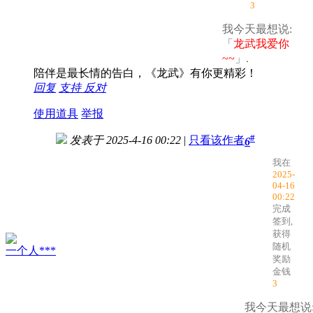
3
我今天最想说:
「
龙武我爱你
~~
」.
陪伴是最长情的告白，《龙武》有你更精彩！
回复
支持
反对
使用道具
举报
#
发表于 2025-4-16 00:22
|
只看该作者
6
我在
2025-
04-16
00:22
完成
签到,
获得
随机
一个人***
奖励
金钱
3
我今天最想说