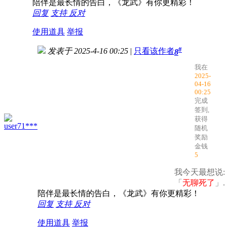
陪伴是最长情的告白，《龙武》有你更精彩！
回复
支持
反对
使用道具
举报
#
发表于 2025-4-16 00:25
|
只看该作者
8
我在
2025-
04-16
00:25
完成
签到,
获得
user71***
随机
奖励
金钱
5
我今天最想说:
「
无聊死了
」.
陪伴是最长情的告白，《龙武》有你更精彩！
回复
支持
反对
使用道具
举报