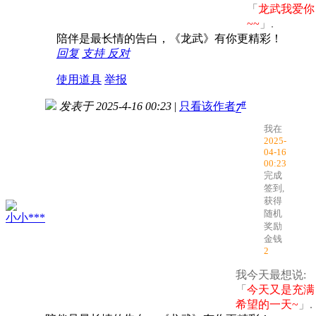
「
龙武我爱你
~~
」.
陪伴是最长情的告白，《龙武》有你更精彩！
回复
支持
反对
使用道具
举报
#
发表于 2025-4-16 00:23
|
只看该作者
7
我在
2025-
04-16
00:23
完成
签到,
获得
随机
小小***
奖励
金钱
2
我今天最想说:
「
今天又是充满
希望的一天~
」.