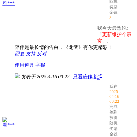
随机
雅***
奖励
金钱
3
我今天最想说:
「
更新维护个寂
寞
」.
陪伴是最长情的告白，《龙武》有你更精彩！
回复
支持
反对
使用道具
举报
#
发表于 2025-4-16 00:22
|
只看该作者
5
我在
2025-
04-16
00:22
完成
签到,
获得
随机
看***
奖励
金钱