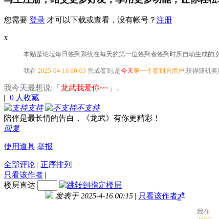
您需要
登录
才可以下载或查看，没有帐号？
注册
x
本贴是论坛每日签到系统在每天的第一位签到者签到时所自动生成的,如
我在
2025-04-16 00:03
完成签到,是
今天
第一个签到的用户
,获得随机
我今天最想说:「
龙武我爱你~~
」.
|
0
人收藏
支持
不支持
陪伴是最长情的告白，《龙武》有你更精彩！
回复
使用道具
举报
全部评论
|
正序排列
只看该作者
|
楼层直达
#
发表于 2025-4-16 00:15
|
只看该作者
2
我在