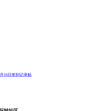
年4月16日签到记录贴
玩转社区。