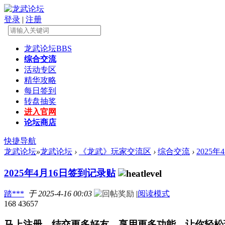
登录
|
注册
龙武论坛
BBS
综合交流
活动专区
精华攻略
每日签到
转盘抽奖
进入官网
论坛商店
快捷导航
龙武论坛
»
龙武论坛
›
《龙武》玩家交流区
›
综合交流
›
2025
2025年4月16日签到记录贴
踏***
于 2025-4-16 00:03
|
阅读模式
168
43657
马上注册，结交更多好友，享用更多功能，让你轻松