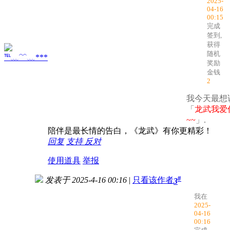
2025-
04-16
00:15
完成
签到,
获得
随机
℡﹏﹌﹏***
奖励
金钱
2
我今天最想
「
龙武我爱
~~
」.
陪伴是最长情的告白，《龙武》有你更精彩！
回复
支持
反对
使用道具
举报
#
发表于 2025-4-16 00:16
|
只看该作者
3
我在
2025-
04-16
00:16