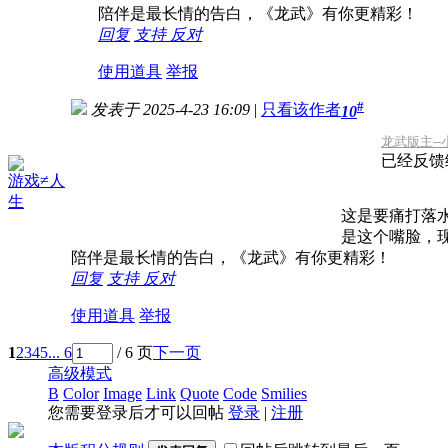
陪伴是最长情的告白，《龙武》有你更精彩！
回复
支持
反对
使用道具
举报
#
发表于 2025-4-23 16:09
|
只看该作者
10
龙武版主--小夜
已经反馈
游戏≠人
生
这是要痛打落
是这个嘴脸，现
陪伴是最长情的告白，《龙武》有你更精彩！
回复
支持
反对
使用道具
举报
1
2
3
4
5
... 6
/ 6 页
下一页
高级模式
B
Color
Image
Link
Quote
Code
Smilies
您需要登录后才可以回帖
登录
|
注册