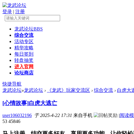
登录
|
注册
龙武论坛
BBS
综合交流
活动专区
精华攻略
每日签到
转盘抽奖
进入官网
论坛商店
快捷导航
龙武论坛
»
龙武论坛
›
《龙武》玩家交流区
›
综合交流
›
白虎大
[心情故事]
白虎大逃亡
user106032196
于 2025-4-22 17:31
来自手机
|
阅读模
53
45846
马上注册，结交更多好友，享用更多功能，让你轻松