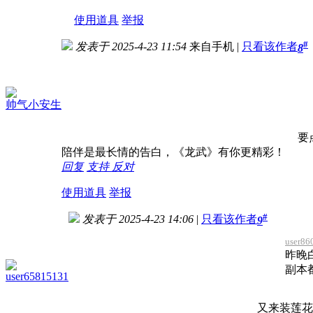
使用道具
举报
#
发表于 2025-4-23 11:54
来自手机
|
只看该作者
8
帅气小安生
要
陪伴是最长情的告白，《龙武》有你更精彩！
回复
支持
反对
使用道具
举报
#
发表于 2025-4-23 14:06
|
只看该作者
9
user8
昨晚
副本
user65815131
又来装莲花