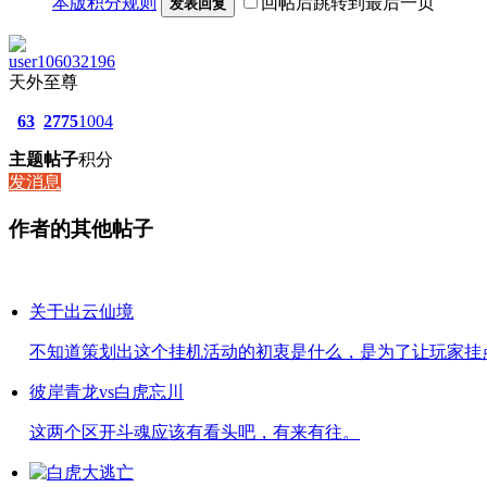
本版积分规则
回帖后跳转到最后一页
发表回复
user106032196
天外至尊
63
2775
1004
主题
帖子
积分
发消息
作者的其他帖子
关于出云仙境
不知道策划出这个挂机活动的初衷是什么，是为了让玩家挂点材
彼岸青龙vs白虎忘川
这两个区开斗魂应该有看头吧，有来有往。