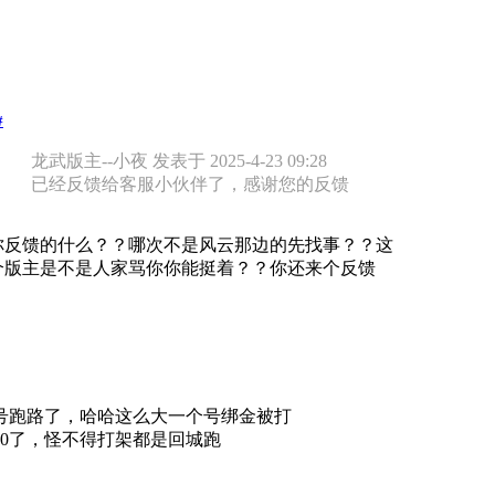
#
龙武版主--小夜 发表于 2025-4-23 09:28
已经反馈给客服小伙伴了，感谢您的反馈
你反馈的什么？？哪次不是风云那边的先找事？？这
个版主是不是人家骂你你能挺着？？你还来个反馈
号跑路了，哈哈这么大一个号绑金被打
00了，怪不得打架都是回城跑