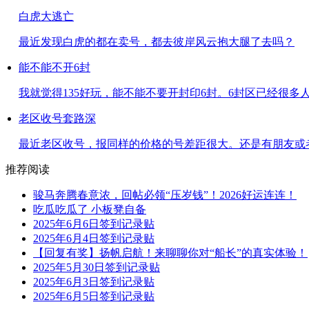
白虎大逃亡
最近发现白虎的都在卖号，都去彼岸风云抱大腿了去吗？
能不能不开6封
我就觉得135好玩，能不能不要开封印6封。6封区已经很多人了。
老区收号套路深
最近老区收号，报同样的价格的号差距很大。还是有朋友或者先
推荐阅读
骏马奔腾春意浓，回帖必领“压岁钱”！2026好运连连！
吃瓜吃瓜了 小板凳自备
2025年6月6日签到记录贴
2025年6月4日签到记录贴
【回复有奖】扬帆启航！来聊聊你对“船长”的真实体验！
2025年5月30日签到记录贴
2025年6月3日签到记录贴
2025年6月5日签到记录贴