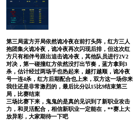
第三局蓝方开局依然诡冷夜在前打头阵，红方三人
抱团集火诡冷夜，诡冷夜再次闪现后排，但这次红
方只有相伴号跟出追击诡冷夜，其他队员进行2V2
对决，第一碰撞红方依然没打出节奏，蓝方拿到3
杀，估计经过两场手也热起来，越打越顺，诡冷夜
号一连4杀，红方后期配合也上来，双方这一场你来
我往还是非常激烈的，最后比分以15比9结束第三
局，比赛结束
三场比赛下来，鬼鬼的是真的见识到了新职业攻击
力，和灵活配合，相信新职业一定能在，**赛上大
放异彩，大家期待一下吧