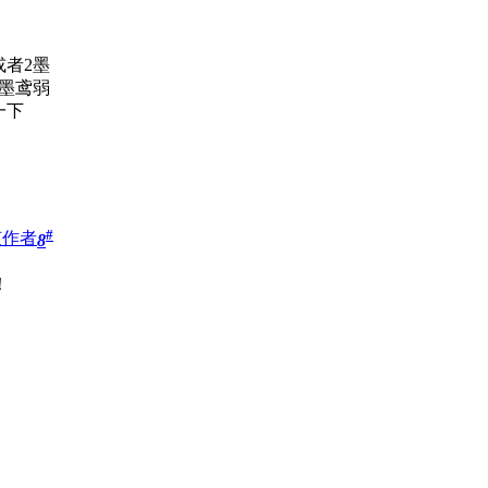
或者2墨
之墨鸢弱
一下
#
该作者
8
！