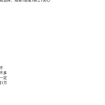
错选择。或者1墨鸢1骑士1灵心
不
不多
一定
鸢1万