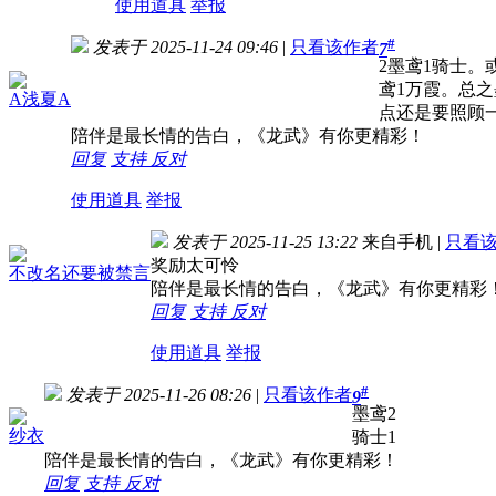
使用道具
举报
#
发表于 2025-11-24 09:46
|
只看该作者
7
2墨鸢1骑士。
鸢1万霞。总
A浅夏A
点还是要照顾
陪伴是最长情的告白，《龙武》有你更精彩！
回复
支持
反对
使用道具
举报
发表于 2025-11-25 13:22
来自手机
|
只看
奖励太可怜
不改名还要被禁言
陪伴是最长情的告白，《龙武》有你更精彩
回复
支持
反对
使用道具
举报
#
发表于 2025-11-26 08:26
|
只看该作者
9
墨鸢2
纱衣
骑士1
陪伴是最长情的告白，《龙武》有你更精彩！
回复
支持
反对