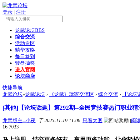
登录
|
注册
龙武论坛
BBS
综合交流
活动专区
精华攻略
每日签到
转盘抽奖
进入官网
论坛商店
快捷导航
龙武论坛
»
龙武论坛
›
《龙武》玩家交流区
›
综合交流
›
【论坛话
[其他]
【论坛话题】第292期--全民竞技赛热门职业猜
龙武版主--小夜
于 2025-11-19 11:06
|
只看大图
|
阅
16
7033
马上注册，结交更多好友，享用更多功能，让你轻松