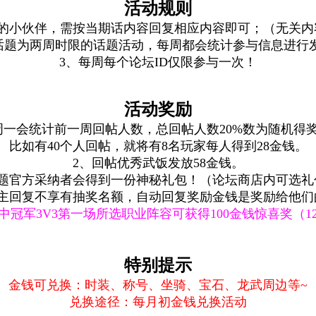
活动规则
题的小伙伴，需按当期话内容回复相应内容即可；（无关内
期话题为两周时限的话题活动，每周都会统计参与信息进行
3、每周每个论坛ID仅限参与一次！
活动奖励
周一会统计前一周回帖人数，总回帖人数20%数为随机得
比如有40个人回帖，就将有8名玩家每人得到28金钱。
2、回帖优秀武饭发放58金钱。
话题官方采纳者会得到一份神秘礼包！（论坛商店内可选礼
版主回复不享有抽奖名额，自动回复奖励金钱是奖励给他们
中冠军3V3第一场所选职业阵容可获得100金钱惊喜奖（1
特别提示
金钱可兑换：时装、称号、坐骑、宝石、龙武周边等~
兑换途径：每月初金钱兑换活动