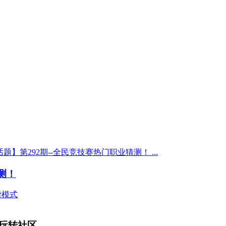
题】第292期--全民竞技赛热门职业猜测！ ...
测！
读模式
玩转社区。