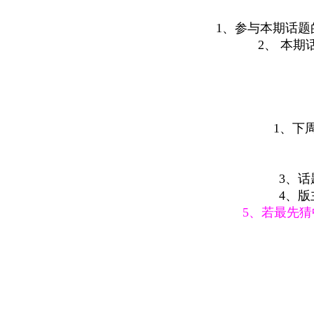
1、参与本期话
2、 本
1、下
3、
4、
5、若最先猜