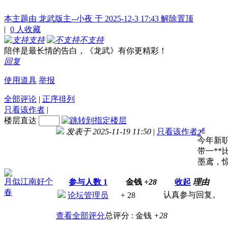
本主题由 龙武版主--小夜 于 2025-12-3 17:43 解除置顶
|
0
人收藏
支持
不支持
陪伴是最长情的告白，《龙武》有你更精彩！
回复
使用道具
举报
全部评论
|
正序排列
只看该作者
|
楼层直达
#
发表于 2025-11-19 11:50
|
只看该作者
2
今年新职
带一*
墨鸢，
月似江南好个
参与人数
1
金钱
+28
收起
理由
春
认真参与回复。
论坛管理员
+ 28
查看全部评分
总评分 :
金钱
+28