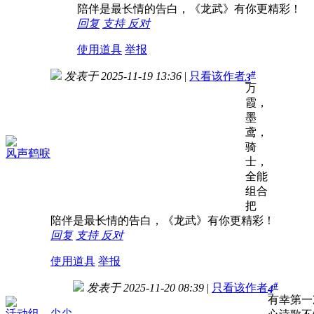
陪伴是最长情的告白，《龙武》有你更精彩！
回复
支持
反对
使用道具
举报
#
发表于 2025-11-19 13:36
|
只看该作者
3
万
霞，
墨
鸢，
骑
风声鹤唳
士，
全能
组合
把
陪伴是最长情的告白，《龙武》有你更精彩！
回复
支持
反对
使用道具
举报
#
发表于 2025-11-20 08:39
|
只看该作者
4
有幸第一
活动组—尖尖