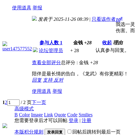
使用道具
举报
#
发表于 2025-11-26 08:39
|
只看该作者
10
我选一灵
伤害。而
参与人数
1
金钱
+28
收起
理由
user147577552
认真参与回复。
论坛管理员
+ 28
查看全部评分
总评分 :
金钱
+28
陪伴是最长情的告白，《龙武》有你更精彩！
回复
支持
反对
使用道具
举报
1
2
/ 2 页
下一页
高级模式
B
Color
Image
Link
Quote
Code
Smilies
您需要登录后才可以回帖
登录
|
注册
本版积分规则
回帖后跳转到最后一页
发表回复