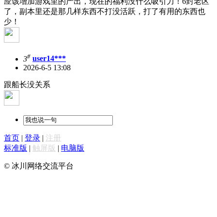
应该增加游戏里的产出，现在的福利没什么吸引力！6封老区
了，副本里还是那几样东西不打没活跃，打了有用的东西也
少！
#
3
user14***
2026-6-5 13:08
跟船长没关系
首页
|
登录
|
注册
标准版
|
触屏版
|
电脑版
© 冰川网络交流平台